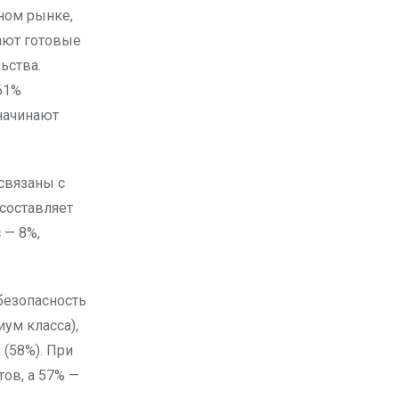
чном рынке,
ают готовые
ьства.
61%
начинают
связаны с
составляет
 — 8%,
безопасность
ум класса),
 (58%). При
ов, а 57% —