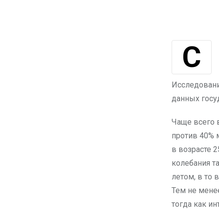
Согласно исследованию, проведенному аналитиками Yandex Ads
Исследовани
данных госу
Чаще всего 
против 40% 
в возрасте 
колебания т
летом, в то 
Тем не мене
тогда как и