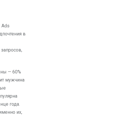
едпочтения в
 запросов,
ины — 60%
ит мужчина
ные
опулярна
нце года.
именно их,