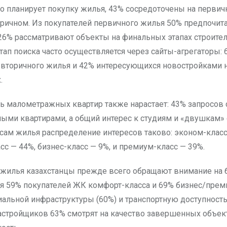
кто планирует покупку жилья, 43% сосредоточены на перви
оричном. Из покупателей первичного жилья 50% предпочит
 26% рассматривают объекты на финальных этапах строител
тап поиска часто осуществляется через сайты-агрегаторы: 
 вторичного жилья и 42% интересующихся новостройками 
.
ь малометражных квартир также нарастает: 43% запросов 
ыми квартирами, а общий интерес к студиям и «двушкам» 
ссам жилья распределение интересов таково: эконом-класс
с — 44%, бизнес-класс — 9%, и премиум-класс — 39%.
жилья казахстанцы прежде всего обращают внимание на 
ля 59% покупателей ЖК комфорт-класса и 69% бизнес/преми
иальной инфраструктуры (60%) и транспортную доступность
астройщиков 63% смотрят на качество завершенных объект