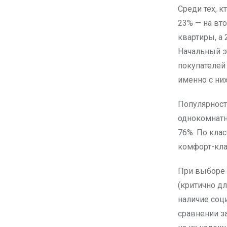
Среди тех, 
23% — на вт
квартиры, а
Начальный э
покупателей
именно с них
Популярност
однокомнатн
76%. По кла
комфорт-клас
При выборе 
(критично д
наличие соц
сравнении з