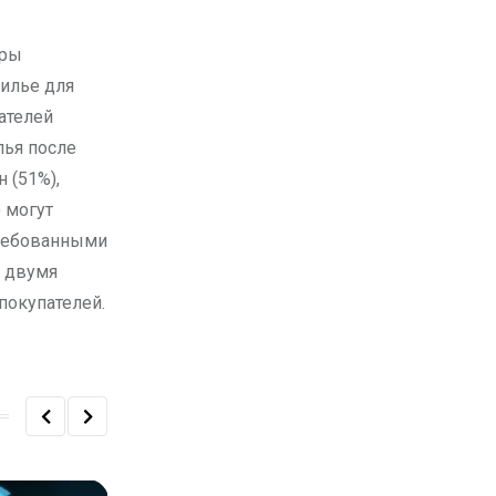
оры
жилье для
ателей
лья после
 (51%),
 могут
требованными
и двумя
покупателей.