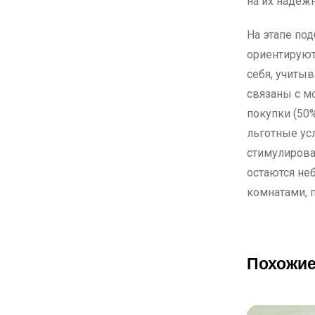
на их надежн
На этапе по
ориентируют
себя, учиты
связаны с м
покупки (50
льготные ус
стимулирова
остаются не
комнатами, 
Похожие