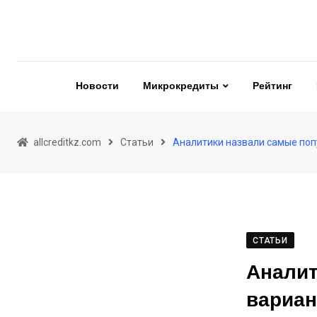
Skip
to
content
Новости
Микрокредиты
Рейтинг
allcreditkz.com
Статьи
Аналитики назвали самые поп
СТАТЬИ
Аналит
вариан