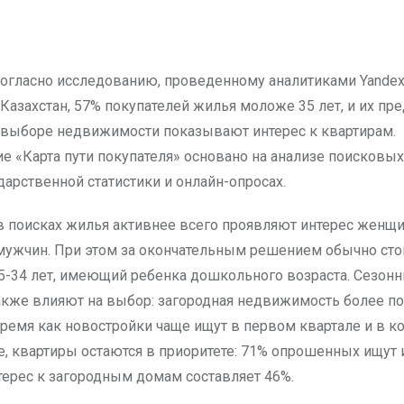
Казахстан, 57% покупателей жилья моложе 35 лет, и их пр
выборе недвижимости показывают интерес к квартирам.
е «Карта пути покупателя» основано на анализе поисковых
дарственной статистики и онлайн-опросах.
в поисках жилья активнее всего проявляют интерес женщ
мужчин. При этом за окончательным решением обычно сто
25-34 лет, имеющий ребенка дошкольного возраста. Сезон
акже влияют на выбор: загородная недвижимость более п
время как новостройки чаще ищут в первом квартале и в ко
е, квартиры остаются в приоритете: 71% опрошенных ищут 
нтерес к загородным домам составляет 46%.