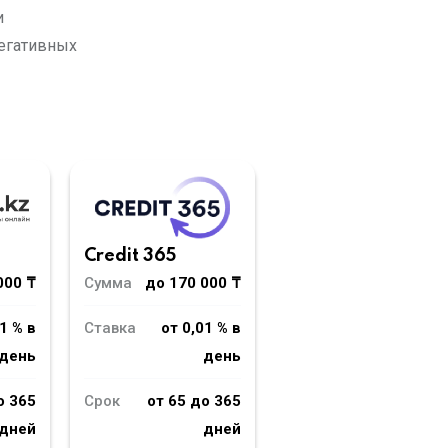
и
негативных
Credit 365
000 ₸
Сумма
до 170 000 ₸
1 % в
Ставка
от 0,01 % в
день
день
о 365
Срок
от 65 до 365
дней
дней