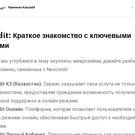
it: Краткое знакомство с ключевыми
ами
мы углубимся в тему неуплаты микрозайма, давайте разб
рмины, связанные с Neocredit:
it
КЗ (Казахстан):
Сервис оказывает свои услуги не тольк
Казахстане, предоставляя гражданам возможность получен
овой поддержки в онлайн-режиме.
it
Онлайн:
Платформа, которая позволяет пользователям 
 режиме онлайн, обеспечивая быстрый доступ к необход
ам.
it
Личный Кабинет:
Персональная страница, где пользова