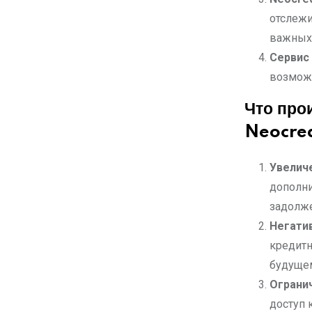
отслежи
важных
Сервис 
возможн
Что про
Neocre
Увелич
дополни
задолже
Негатив
кредитн
будуще
Ограни
доступ 