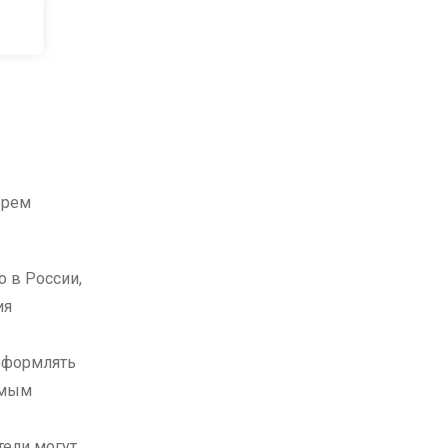
ерем
о в России,
ия
оформлять
имым
тели могут