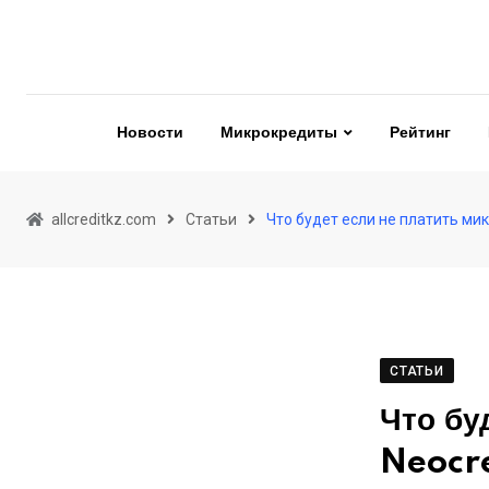
Skip
to
content
Новости
Микрокредиты
Рейтинг
allcreditkz.com
Статьи
Что будет если не платить ми
СТАТЬИ
Что бу
Neocr