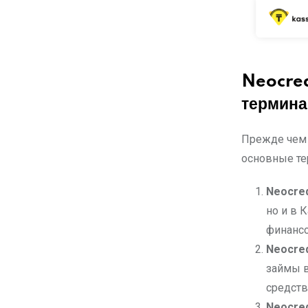
Neocred
термин
Прежде чем 
основные те
Neocred
но и в 
финанс
Neocred
займы в
средств
Neocred