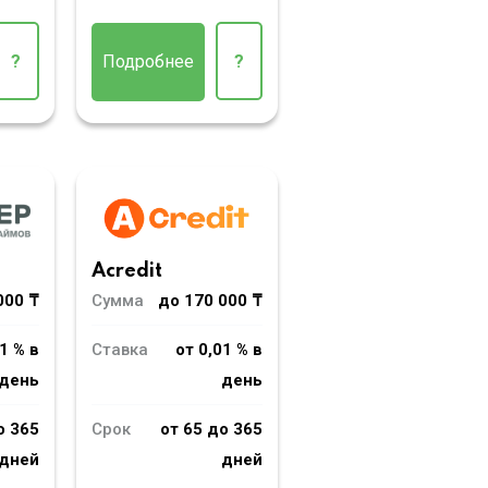
?
Подробнее
?
Acredit
000 ₸
Сумма
до 170 000 ₸
1 % в
Ставка
от 0,01 % в
день
день
о 365
Срок
от 65 до 365
дней
дней