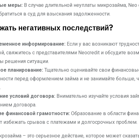
ые меры:
В случае длительной неуплаты микрозайма, Neo c
братиться в суд для взыскания задолженности.
ежать негативных последствий?
еменное информирование:
Если у вас возникают трудност
й, свяжитесь с представителями Neocredit и обсудите во
ы решения ситуации.
ое планирование:
Тщательно оценивайте свои финансовы
ости перед оформлением займа и не занимайте больше, 
.
ние условий договора:
Внимательно изучайте условия зай
нием договора.
ие финансовой грамотности:
Образование в области фин
 избежать срывов с платежами и долгосрочных проблем.
крозайма – это серьезное действие, которое может сказат