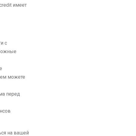
redit имеет
и с
зможные
е
чем можете
ма перед
ансов
ься на вашей