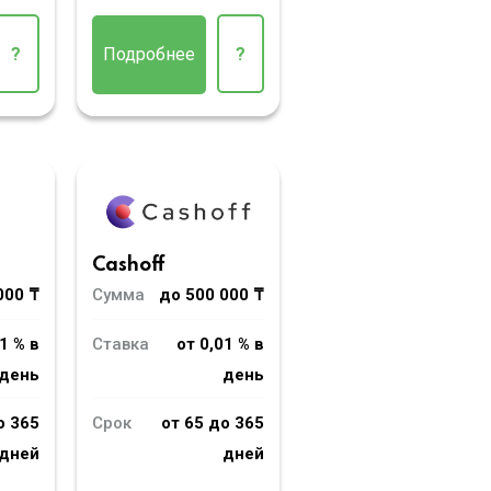
?
Подробнее
?
Cashoff
000 ₸
Сумма
до 500 000 ₸
1 % в
Ставка
от 0,01 % в
день
день
о 365
Срок
от 65 до 365
дней
дней