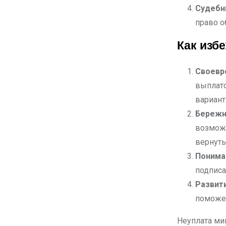
Судебн
право о
Как изб
Своевр
выплато
вариант
Бережн
возможн
вернуть
Понима
подписа
Развит
поможет
Неуплата ми