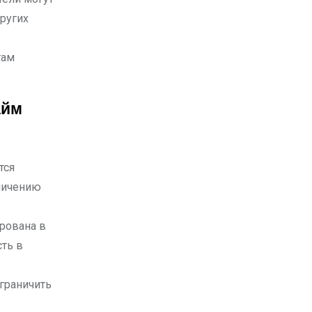
ругих
там
айм
тся
личению
рована в
сть в
граничить