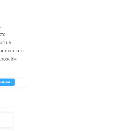
кто
ря на
 невыплаты
икрозайм