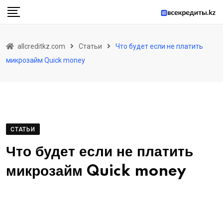
Skip
to
content
allcreditkz.com
Статьи
Что будет если не платить
микрозайм Quick money
СТАТЬИ
Что будет если не платить
микрозайм Quick money