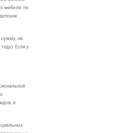
о мебели: по
 детские
 сумму, не
оду). Если у
ссиональной
х
идов, а
пециальных