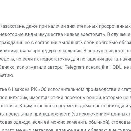
некоторые виды имущества нельзя арестовать. В случае, е
гражданин не в состоянии выполнять свои долговые обяза
инициирована процедура взыскания. В первую очередь она
дств, но если их недостаточно для погашения долга, начи
днако, как отметили авторы Telegram-канала the HODL, не
ъятию.
атье 61 закона РК «Об исполнительном производстве и стат
полнителей», имеется четкий перечень вещей, которые не 
олжника. К ним относятся предметы домашнего обихода и у
вь, постельные принадлежности (за исключением ценных 
еховая одежда, если её можно заменить обычной), столовы
 драгоценных металлов, а также вещи, обладающие худо