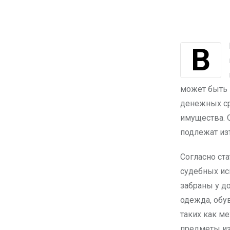
В Казахстане, даже при наличии значительных просроченных долгов,
может быть 
денежных сре
имущества. О
подлежат из
Согласно ст
судебных ис
забраны у д
одежда, обу
таких как м
предметы из