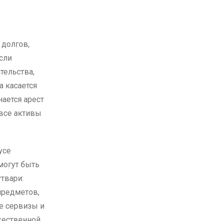
сли
тельства,
 касается
нается арест
 все активы
усе
могут быть
твари:
предметов,
е сервизы и
жественной