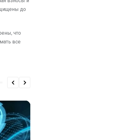
чая взносы и
ащищены до
рены, что
мать все