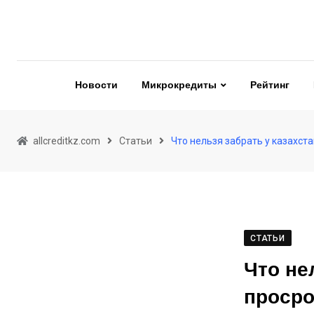
Skip
to
content
Новости
Микрокредиты
Рейтинг
allcreditkz.com
Статьи
Что нельзя забрать у казахст
СТАТЬИ
Что не
просро