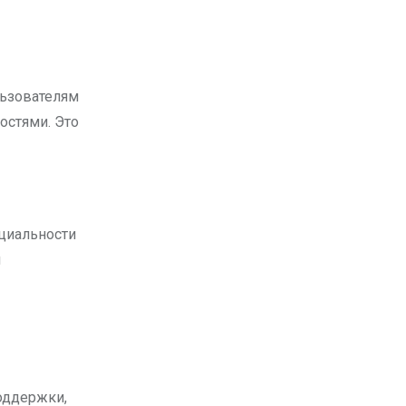
льзователям
остями. Это
циальности
я
оддержки,