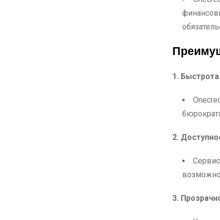
финансовы
обязатель
Преимущ
1. Быстрота
Onecre
бюрократи
2. Доступно
Сервис
возможнос
3. Прозрачн