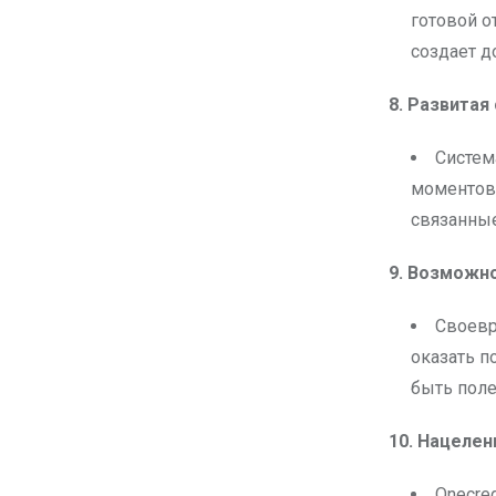
готовой о
создает д
8. Развитая
Систем
моментов,
связанные
9. Возможно
Своевр
оказать п
быть пол
10. Нацелен
Onecre