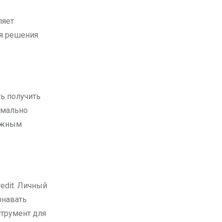
ляет
ля решения
ь получить
имально
нужным
edit. Личный
знавать
трумент для