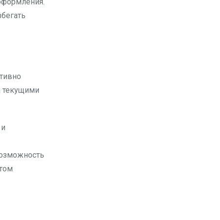
оформления.
збегать
ктивно
а текущими
 и
возможность
этом