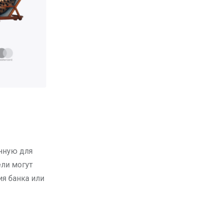
нную для
ели могут
я банка или