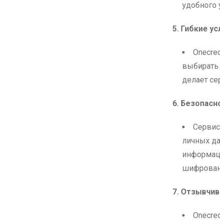
удобного 
5. Гибкие у
Onecre
выбирать 
делает се
6. Безопасн
Сервис
личных да
информац
шифрован
7. Отзывчи
Onecre