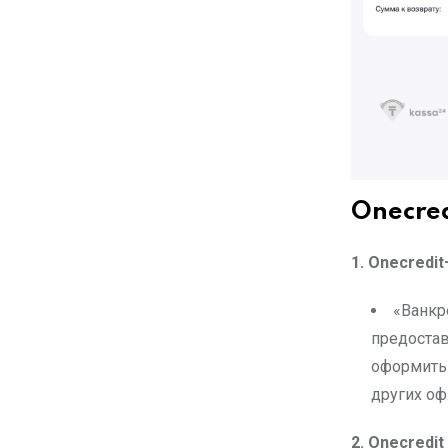
Onecred
1. Onecredi
«Ванкр
предостав
оформить 
других оф
2. Onecredit