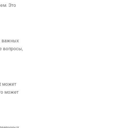
ем. Это
х важных
е вопросы,
t может
то может
ременных