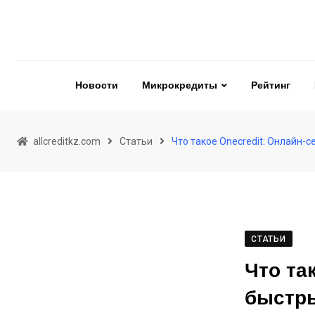
Skip
to
content
Новости
Микрокредиты
Рейтинг
allcreditkz.com
Статьи
Что такое Onecredit: Онлайн-
СТАТЬИ
Что та
быстр