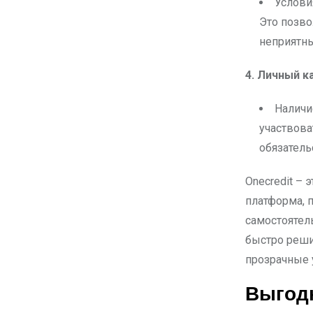
Услови
Это позво
неприятн
4. Личный к
Наличи
участвова
обязатель
Onecredit – 
платформа, 
самостоятел
быстро реши
прозрачные 
Выгод