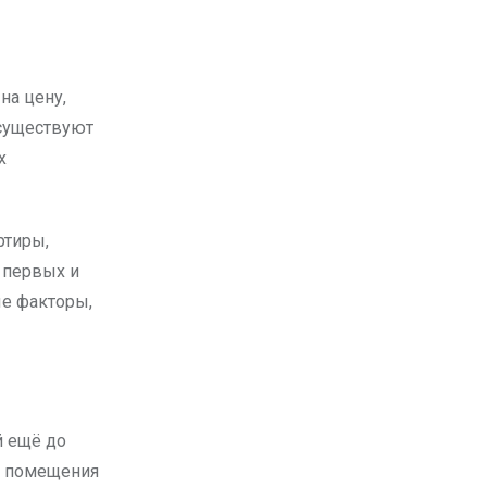
 существуют
х
ртиры,
 первых и
ые факторы,
й ещё до
е помещения