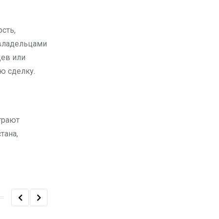
сть,
 владельцами
цев или
ю сделку.
грают
тана,