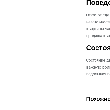
Повед
Отказ от сд
неготовност
квартиры ча
продажа ква
Состо
Состояние д
важную роль 
подземная п
Похожие