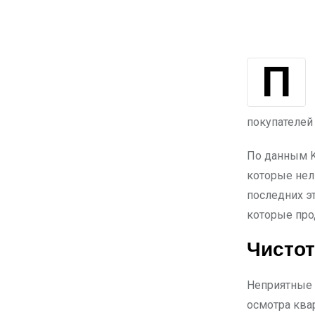
При выборе жилья покупатели обычно обращают внимание на цену,
покупателей
По данным Kr
которые нел
последних э
которые про
Чистот
Неприятные з
осмотра ква