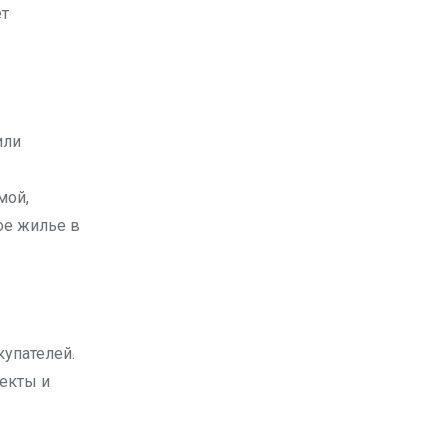
ет
или
мой,
ое жилье в
купателей.
екты и
.