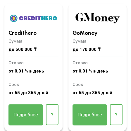
Credithero
GoMoney
Сумма
Сумма
до 500 000 ₸
до 170 000 ₸
Ставка
Ставка
от 0,01 % в день
от 0,01 % в день
Срок
Срок
от 65 до 365 дней
от 65 до 365 дней
Подробнее
?
Подробнее
?