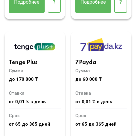
Подробнее
?
Подробнее
?
Tenge Plus
7Payda
Сумма
Сумма
до 170 000 ₸
до 60 000 ₸
Ставка
Ставка
от 0,01 % в день
от 0,01 % в день
Срок
Срок
от 65 до 365 дней
от 65 до 365 дней