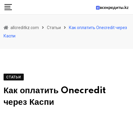
Skip
to
content
allcreditkz.com
Статьи
Как оплатить Onecredit через
Каспи
СТАТЬИ
Как оплатить Onecredit
через Каспи