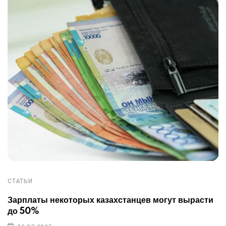
СТАТЬИ
Зарплаты некоторых казахстанцев могут вырасти
до 50%