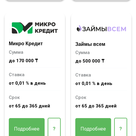
Микро Кредит
Займы всем
Сумма
Сумма
до 170 000 ₸
до 500 000 ₸
Ставка
Ставка
от 0,01 % в день
от 0,01 % в день
Срок
Срок
от 65 до 365 дней
от 65 до 365 дней
Подробнее
?
Подробнее
?