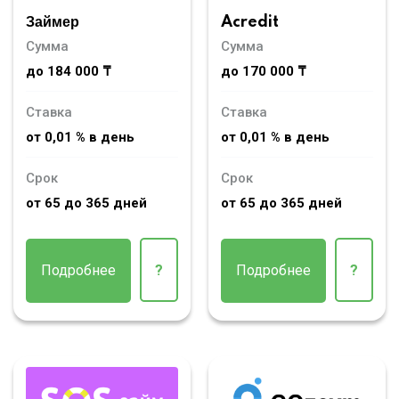
Займер
Acredit
Сумма
Сумма
до 184 000 ₸
до 170 000 ₸
Ставка
Ставка
от 0,01 % в день
от 0,01 % в день
Срок
Срок
от 65 до 365 дней
от 65 до 365 дней
Подробнее
?
Подробнее
?