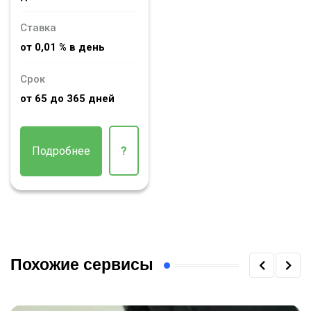
Ставка
от 0,01 % в день
Срок
от 65 до 365 дней
Подробнее
?
Похожие сервисы