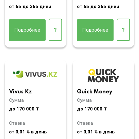
от 65 до 365 дней
от 65 до 365 дней
Подробнее
?
Подробнее
?
Vivus Kz
Quick Money
Сумма
Сумма
до 170 000 ₸
до 170 000 ₸
Ставка
Ставка
от 0,01 % в день
от 0,01 % в день