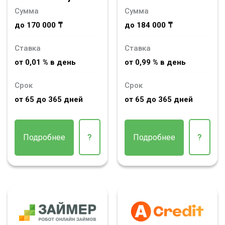
Сумма
Сумма
до 170 000 ₸
до 184 000 ₸
Ставка
Ставка
от 0,01 % в день
от 0,99 % в день
Срок
Срок
от 65 до 365 дней
от 65 до 365 дней
Подробнее
?
Подробнее
?