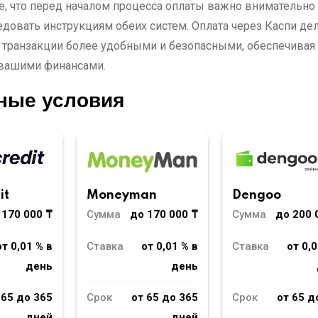
е, что перед началом процесса оплаты важно внимательно
едовать инструкциям обеих систем. Оплата через Каспи де
транзакции более удобными и безопасными, обеспечивая
вашими финансами.
ные условия
Moneyman
it
Dengoo
Сумма
до 170 000 ₸
 170 000 ₸
Сумма
до 200 
Ставка
от 0,01 % в
от 0,01 % в
Ставка
от 0,0
день
день
Срок
от 65 до 365
 65 до 365
Срок
от 65 д
дней
дней