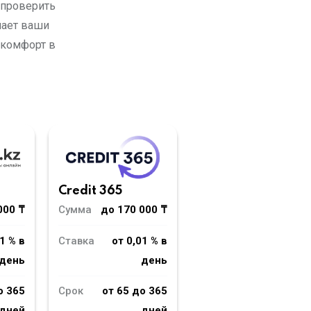
 проверить
лает ваши
 комфорт в
Credit 365
000 ₸
Сумма
до 170 000 ₸
1 % в
Ставка
от 0,01 % в
день
день
о 365
Срок
от 65 до 365
дней
дней