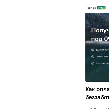
Как опл
беззабо