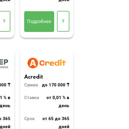
?
Подробнее
?
Acredit
000 ₸
Сумма
до 170 000 ₸
1 % в
Ставка
от 0,01 % в
день
день
о 365
Срок
от 65 до 365
дней
дней