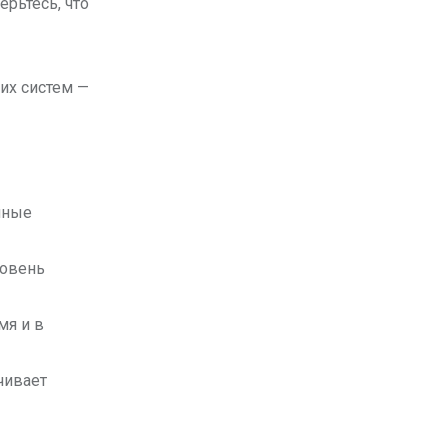
ерьтесь, что
их систем —
нные
ровень
мя и в
чивает