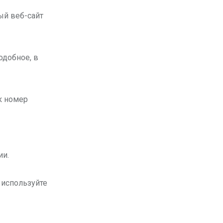
ый веб-сайт
одобное, в
к номер
ии.
 используйте