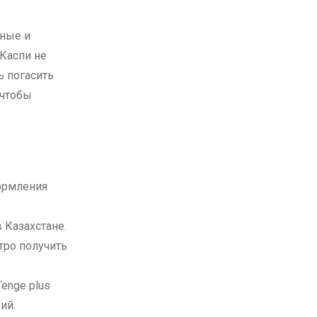
 Каспи не
ь погасить
 чтобы
ормления
 Казахстане.
тро получить
enge plus
ий.