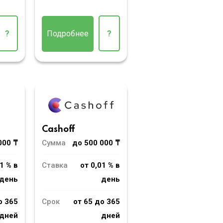
?
Подробнее
?
Cashoff
000 ₸
Сумма
до 500 000 ₸
1 % в
Ставка
от 0,01 % в
день
день
о 365
Срок
от 65 до 365
дней
дней