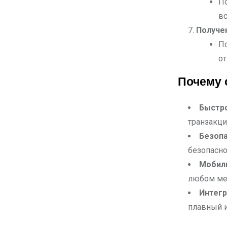
По
вс
Получе
По
от
Почему 
Быстро
транзакци
Безопа
безопасн
Мобил
любом ме
Интегр
плавный 