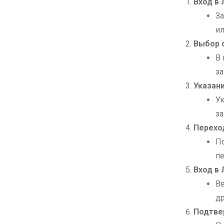
Вход в 
За
и
Выбор 
В 
за
Указани
Ук
з
Переход
По
пе
Вход в 
Вв
др
Подтве