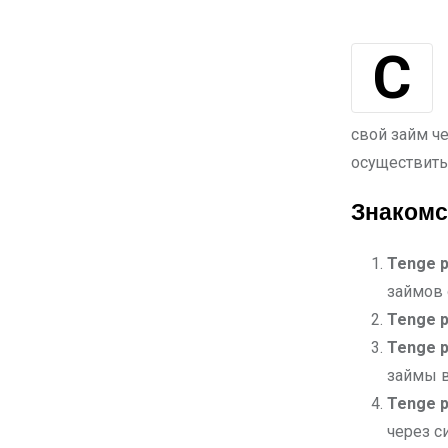
Современные финансовые технологии предоставляют удобные и
свой займ ч
осуществить
Знакомс
Tenge p
займов 
Tenge p
Tenge p
займы в
Tenge p
через с