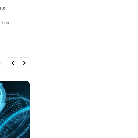
ая.
л на