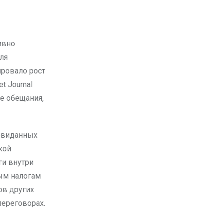
ля
ровало рост
t Journal
е обещания,
невиданных
кой
ги внутри
вым налогам
ов других
переговорах.