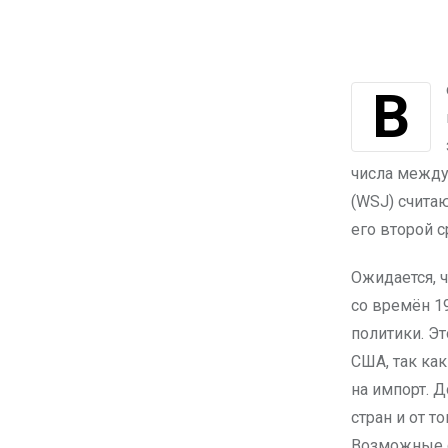
В свой предыдущий президентский срок Дональд Трамп активно
числа между
(WSJ) счита
его второй 
Ожидается, 
со времён 1
политики. Э
США, так как
на импорт. 
стран и от т
Возможные с