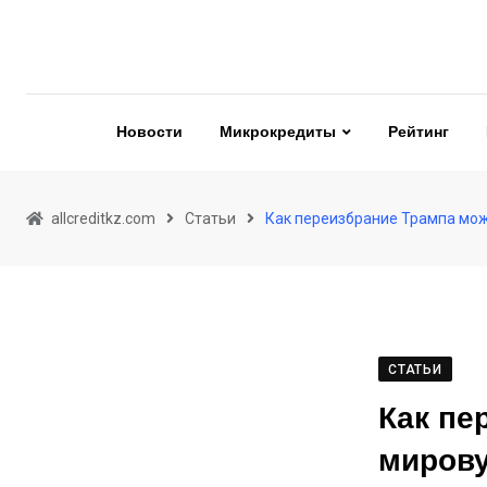
Skip
to
content
Новости
Микрокредиты
Рейтинг
allcreditkz.com
Статьи
Как переизбрание Трампа мож
СТАТЬИ
Как пе
миров