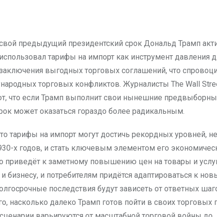
использовал тарифы на импорт как инструмент давления д
заключения выгодных торговых соглашений, что спровоци
народных торговых конфликтов. Журналисты The Wall Stree
ют, что если Трамп выполнит свои нынешние предвыборны
срок может оказаться гораздо более радикальным.
что тарифы на импорт могут достичь рекордных уровней, 
930-х годов, и стать ключевым элементом его экономичес
то приведёт к заметному повышению цен на товары и услу
 и бизнесу, и потребителям придётся адаптироваться к но
Долгосрочные последствия будут зависеть от ответных шаг
ого, насколько далеко Трамп готов пойти в своих торговых 
ценарии варьируются от масштабной торговой войны до