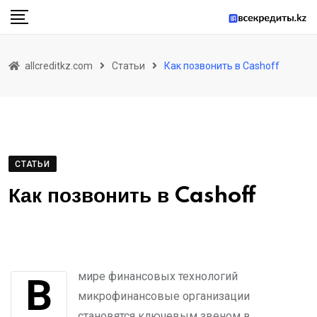
Skip
to
content
allcreditkz.com
Статьи
Как позвонить в Cashoff
СТАТЬИ
Как позвонить в Cashoff
В мире финансовых технологий
микрофинансовые организации
становятся ключевым звеном в