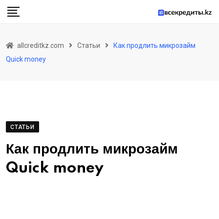
Skip
to
content
allcreditkz.com
Статьи
Как продлить микрозайм
Quick money
СТАТЬИ
Как продлить микрозайм
Quick money