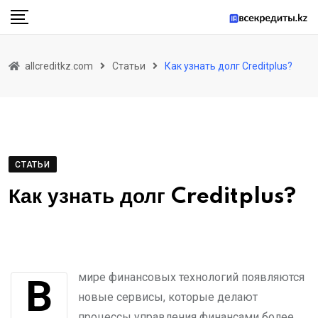
Skip
to
content
allcreditkz.com
Статьи
Как узнать долг Creditplus?
СТАТЬИ
Как узнать долг Creditplus?
В мире финансовых технологий появляются
новые сервисы, которые делают
процессы управления финансами более