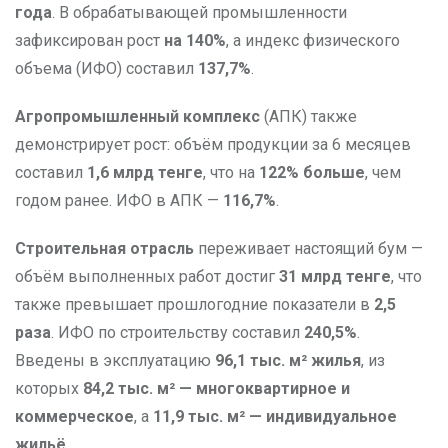
года
. В обрабатывающей промышленности
зафиксирован рост
на 140%
, а индекс физического
объема (ИФО) составил
137,7%
.
Агропромышленный комплекс
(АПК) также
демонстрирует рост: объём продукции за 6 месяцев
составил
1,6 млрд тенге
, что на
122% больше
, чем
годом ранее. ИФО в АПК —
116,7%
.
Строительная отрасль
переживает настоящий бум —
объём выполненных работ достиг
31 млрд тенге
, что
также превышает прошлогодние показатели в
2,5
раза
. ИФО по строительству составил
240,5%
.
Введены в эксплуатацию
96,1 тыс. м² жилья
, из
которых
84,2 тыс. м² — многоквартирное и
коммерческое
, а
11,9 тыс. м² — индивидуальное
жильё
.