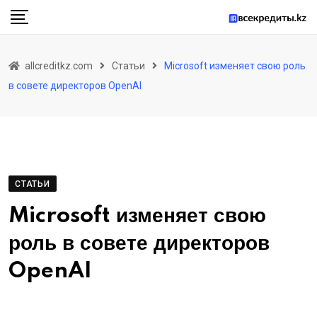
Skip
to
content
allcreditkz.com
Статьи
Microsoft изменяет свою роль
в совете директоров OpenAI
СТАТЬИ
Microsoft изменяет свою
роль в совете директоров
OpenAI