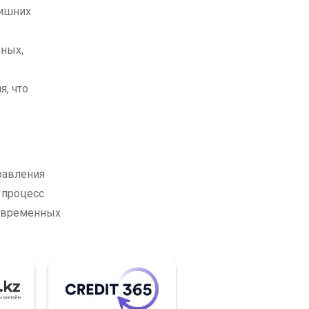
лишних
ных,
, что
равления
 процесс
современных