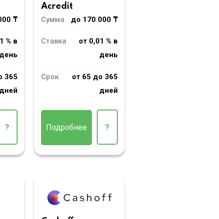
Acredit
000 ₸
Сумма
до 170 000 ₸
1 % в
Ставка
от 0,01 % в
день
день
о 365
Срок
от 65 до 365
дней
дней
?
Подробнее
?