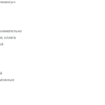
«Финансы»
внимательно
, оплата
ой
ой
зможные