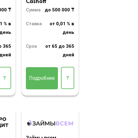
Cashoff
000 ₸
Сумма
до 500 000 ₸
1 % в
Ставка
от 0,01 % в
день
день
о 365
Срок
от 65 до 365
дней
дней
?
Подробнее
?
Займы всем