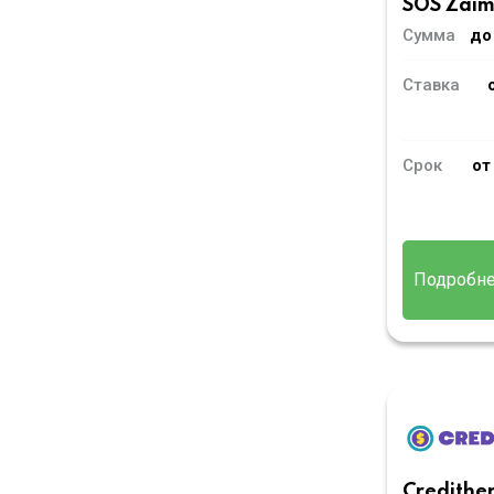
SOS Zai
Сумма
до
Ставка
Срок
от
Подробн
Credithe