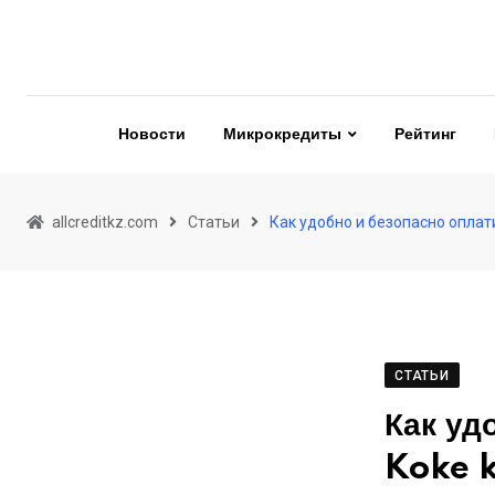
Skip
to
content
Новости
Микрокредиты
Рейтинг
allcreditkz.com
Статьи
Как удобно и безопасно оплат
СТАТЬИ
Как уд
Koke k