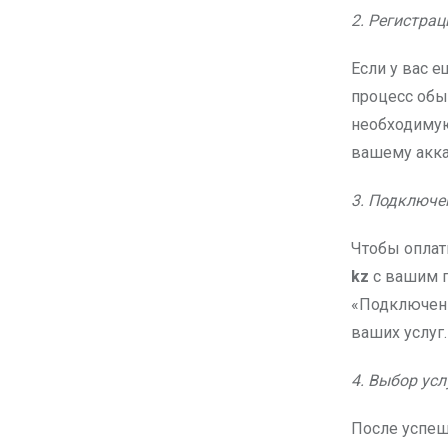
2. Регистрац
Если у вас е
процесс обыч
необходимую
вашему акка
3. Подключен
Чтобы оплат
kz
с вашим п
«Подключенн
ваших услуг.
4. Выбор усл
После успеш