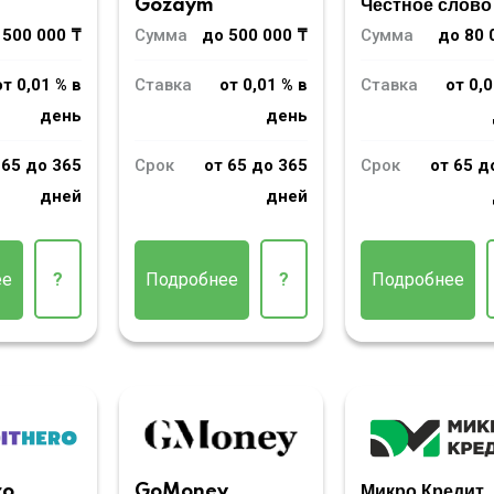
m
Gozaym
Честное слово
 500 000 ₸
Сумма
до 500 000 ₸
Сумма
до 80 
от 0,01 % в
Ставка
от 0,01 % в
Ставка
от 0,0
день
день
 65 до 365
Срок
от 65 до 365
Срок
от 65 д
дней
дней
ее
?
Подробнее
?
Подробнее
ro
GoMoney
Микро Кредит