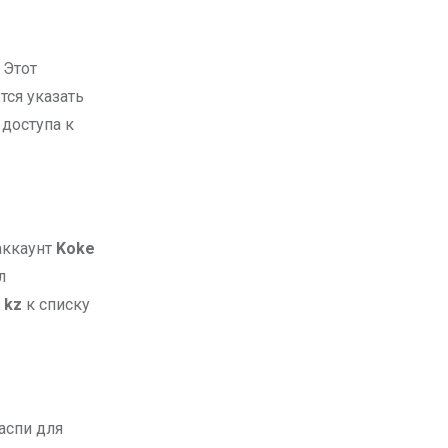
 Этот
тся указать
доступа к
аккаунт
Koke
л
 kz
к списку
аспи для