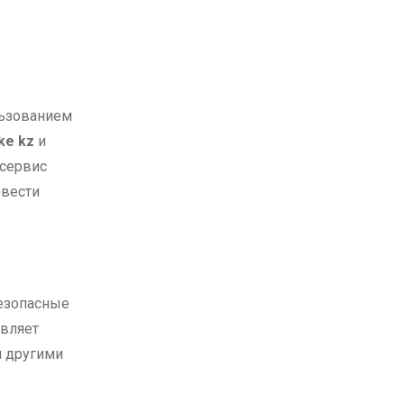
ke kz
и
 сервис
овести
безопасные
авляет
я другими