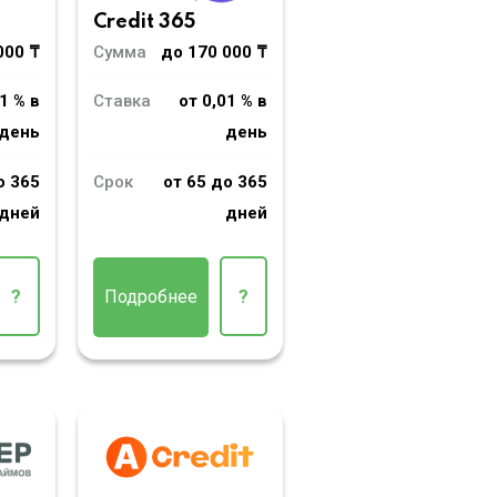
Credit 365
000 ₸
Сумма
до 170 000 ₸
1 % в
Ставка
от 0,01 % в
день
день
о 365
Срок
от 65 до 365
дней
дней
?
Подробнее
?