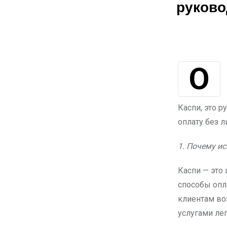
руково
Оплата финансовых обязательств становится проще с использованием
Каспи, это р
оплату без л
1. Почему и
Каспи — это
способы опл
клиентам во
услугами ле