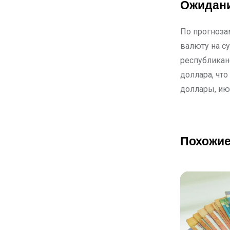
Ожидани
По прогноза
валюту на с
республикан
доллара, что
доллары, ию
Похожие