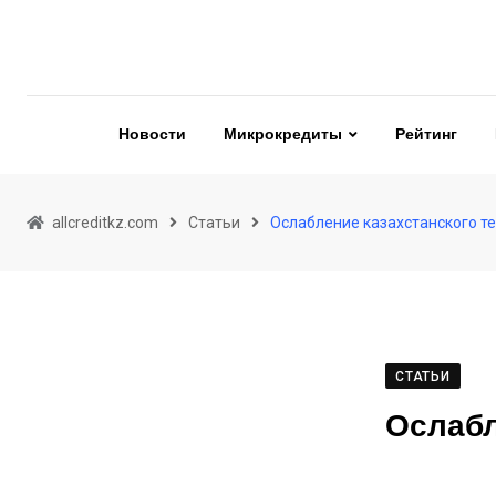
Skip
to
content
Новости
Микрокредиты
Рейтинг
allcreditkz.com
Статьи
Ослабление казахстанского т
СТАТЬИ
Ослабл