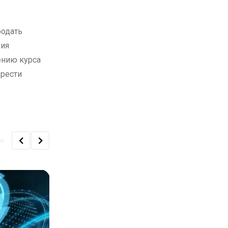
родать
ния
ению курса
брести