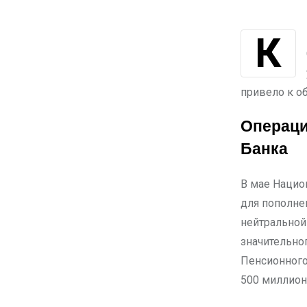
К концу мая тенге ослаб на 1,2%, достигнув курса 447,25 тенге за 1 доллар
привело к о
Операци
Банка
В мае Нацио
для пополне
нейтральной
значительно
Пенсионного
500 миллион