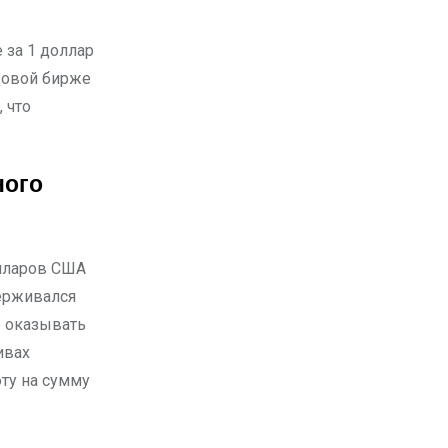
довой бирже
 что
ного
лларов США
ерживался
е оказывать
ивах
ту на сумму