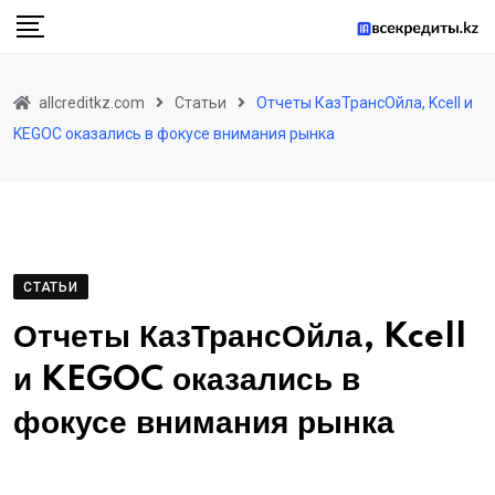
Skip
to
content
allcreditkz.com
Статьи
Отчеты КазТрансОйла, Kcell и
KEGOC оказались в фокусе внимания рынка
СТАТЬИ
Отчеты КазТрансОйла, Kcell
и KEGOC оказались в
фокусе внимания рынка