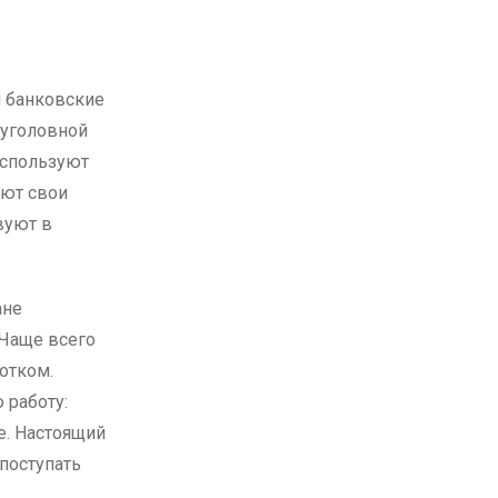
 уголовной
используют
яют свои
вуют в
ане
 Чаще всего
отком.
 работу:
е. Настоящий
 поступать