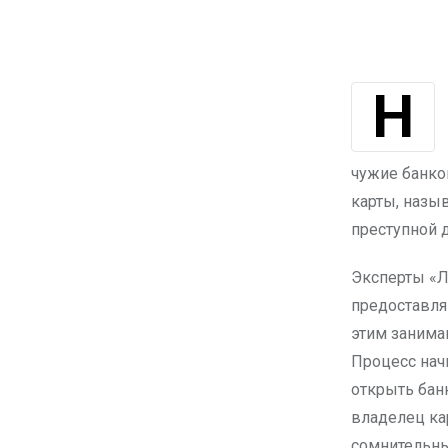
Некоторые граждане пытаются заработать, «продавая» свои банковские
чужие банко
карты, назы
преступной 
Эксперты «Л
предоставля
этим занима
Процесс нач
открыть бан
владелец кар
сомнительны