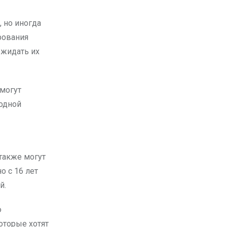
 но иногда
рования
ожидать их
 могут
 одной
 также могут
о с 16 лет
й.
ю
оторые хотят