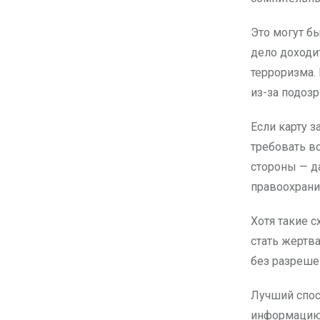
Это могут б
дело доходи
терроризма.
из-за подозр
Если карту 
требовать во
стороны — д
правоохрани
Хотя такие 
стать жертв
без разреше
Лучший спос
информацию 