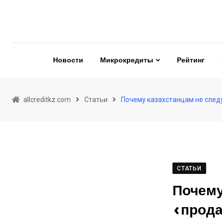
Skip
to
content
Новости
Микрокредиты
Рейтинг
allcreditkz.com
Статьи
Почему казахстанцам не след
СТАТЬИ
Почему
«прода