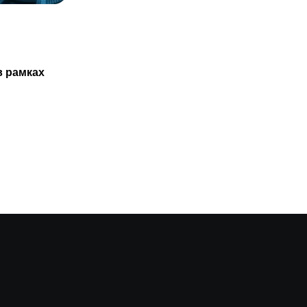
СТАТЬИ
Казахстанцам не обязаны проходить
в рамках
ТО нового авто только в
29.07.2025