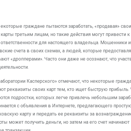
карты третьим лицам, но такие действия могут привести к
ответственности для настоящего владельца. Мошенники 
вские счета в своих схемах, а людей, которые предоставл
вают «дропперами». Часто они даже не осознают, что участ
деятельности.
аборатории Касперского» отмечают, что некоторые гражд
ют реквизиты своих карт тем, кто ищет быструю прибыль.
ются подростки, которых легче привлечь небольшим зараб
инается с объявления в Интернете, предлагающего простую
ковскую карту и передать ее реквизиты за вознаграждени
ты может получить деньги, но затем на его счет начинают
е транзакции.