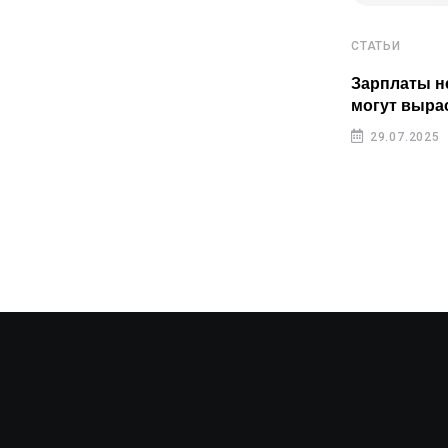
СТАТЬИ
СТАТЬИ
Пенсионные накопления
Зарплаты н
казахстанцев растут быстрее
могут выра
инфляции
29.07.2025
29.07.2025