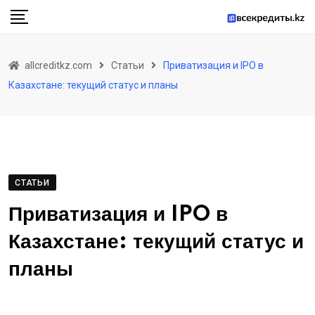
Skip
to
content
allcreditkz.com
Статьи
Приватизация и IPO в
Казахстане: текущий статус и планы
СТАТЬИ
Приватизация и IPO в
Казахстане: текущий статус и
планы