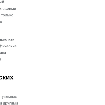
ый
ть своими
е только
но
акие как
ифические,
тана
е
ских
ктуальных
и другими