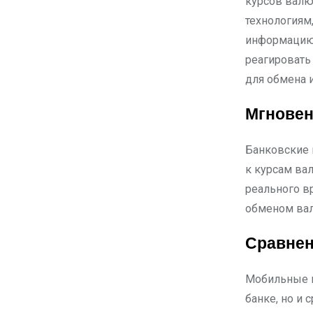
курсов валю
технологиям
информацию 
реагировать
для обмена 
Мгновен
Банковские 
к курсам ва
реального вр
обменом ва
Сравнен
Мобильные п
банке, но и 