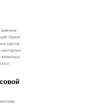
ций. Одной
ных курсов,
ть выгодные
й валютных
сти и
нсовой
захстане