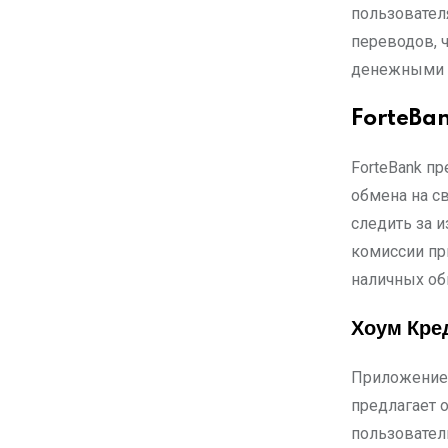
пользовател
переводов, 
денежными 
ForteBa
ForteBank п
обмена на с
следить за 
комиссии при
наличных об
Хоум Кре
Приложение 
предлагает 
пользовател