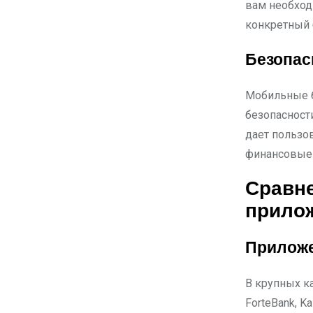
вам необход
конкретный 
Безопас
Мобильные б
безопасност
дает пользо
финансовые 
Сравне
прило
Приложе
В крупных ка
ForteBank, K