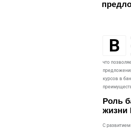
предл
В последние годы мобильные банковские приложения стали важным
что позволя
предложения
курсов в ба
преимуществ
Роль б
жизни 
С развитием