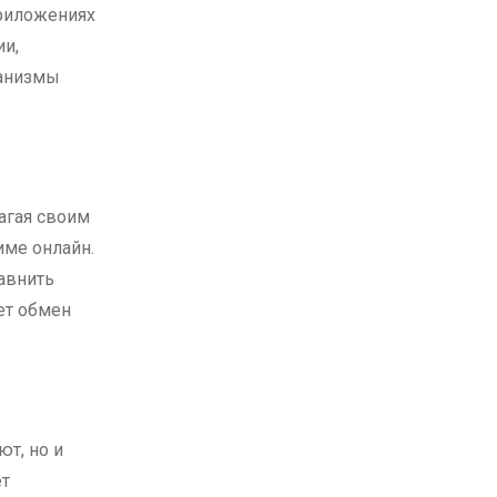
приложениях
ии,
ханизмы
агая своим
ме онлайн.
авнить
ет обмен
т, но и
ет