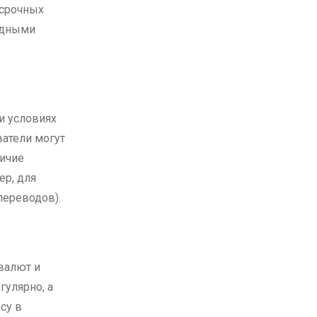
 срочных
родными
и условиях
ватели могут
личие
ер, для
переводов).
валют и
гулярно, а
су в