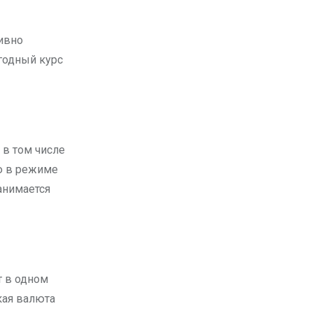
ивно
годный курс
в том числе
ю в режиме
анимается
т в одном
акая валюта