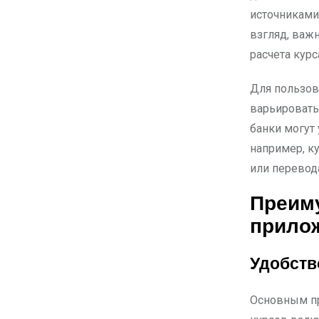
источниками
взгляд, важ
расчета кур
Для пользов
варьировать
банки могут
например, к
или перевод
Преим
прилож
Удобств
Основным пр