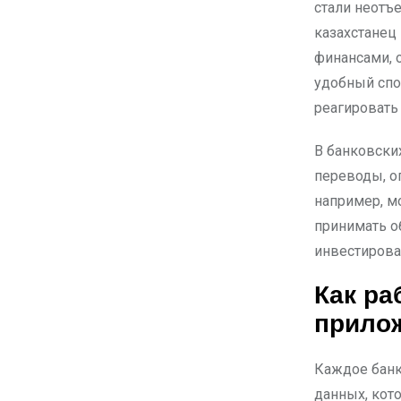
стали неотъ
казахстанец
финансами, о
удобный спо
реагировать
В банковски
переводы, оп
например, м
принимать о
инвестирова
Как ра
прилож
Каждое банк
данных, кот