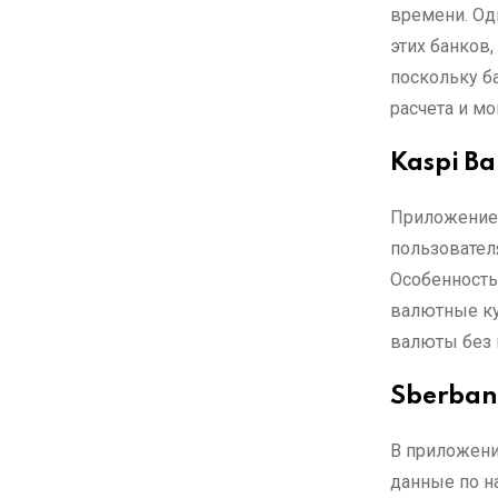
времени. Од
этих банков,
поскольку б
расчета и м
Kaspi B
Приложение 
пользовател
Особенность
валютные ку
валюты без 
Sberbank
В приложени
данные по н