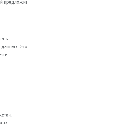
ый предложит
вень
 данных. Это
ия и
хстан,
ьном