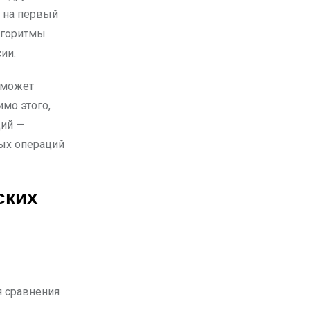
м на первый
лгоритмы
ии.
ы может
мо этого,
ций —
ных операций
ских
 сравнения