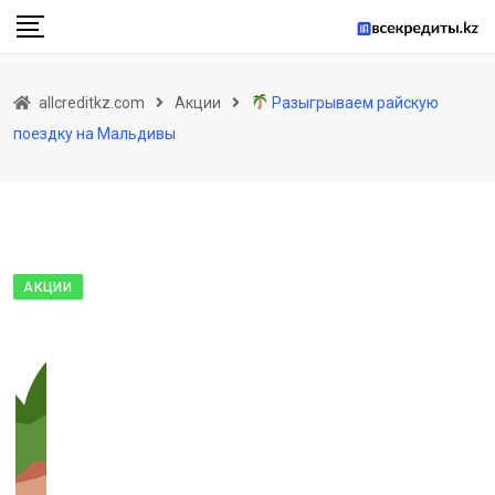
Skip
to
content
allcreditkz.com
Акции
Разыгрываем райскую
поездку на Мальдивы
АКЦИИ