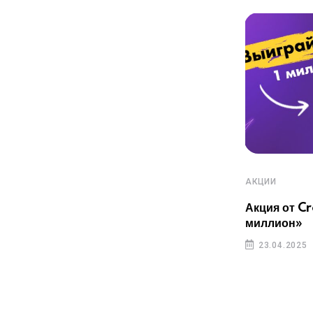
АКЦИИ
АКЦИИ
Акция от CreditPlus.kz: «Осень без
проблемной задолженности»
Акция от C
миллион»
23.04.2025
23.04.2025