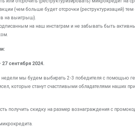
ть или отсрочить (реструктуризировать) микрокредит на ср
акции (чем больше будет отсрочки (реструктуризаций) тем
в на выигрыш).
одписанным на наш инстаграм и не забывать быть активн
ком.
и:
— 27 сентября 2024.
недели мы будем выбирать 2-3 победителя с помощью ге
исел, которые станут счастливыми обладателями наших при
сть получить скидку на размер вознаграждения с промоко
 микрокредита.