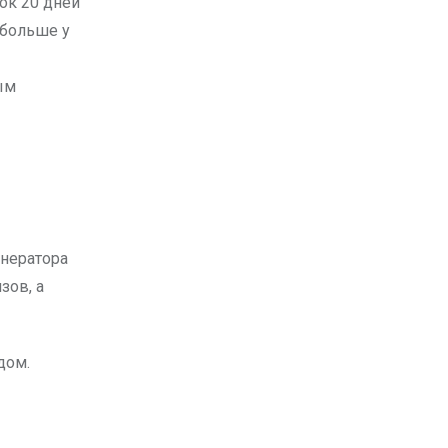
ок 20 дней
 больше у
ым
нератора
зов, а
дом.