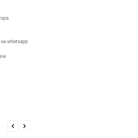
тора
на whatsapp
уем