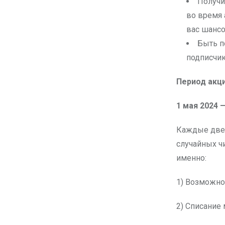
Получи
во время 
вас шансо
Быть п
подписчи
Период акци
1 мая 2024 
Каждые две 
случайных ч
именно:
1) Возможно
2) Списание