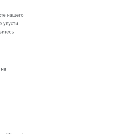
е упусти
витесь
 на