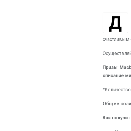
Дорогие друзья! Мы с огромной радостью объявляем о старте нашего
счастливым о
Осуществляйт
Призы
:
Macb
списание ми
*Количество
Общее коли
Как получит