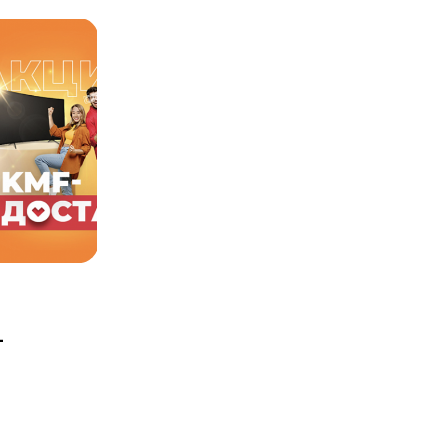
АКЦИИ
-
Акция от TimeZaim: «Листопад
призов» для оформивших
микрокредит клиентов!
23.04.2025