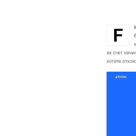
F
их счет нач
хотите откл