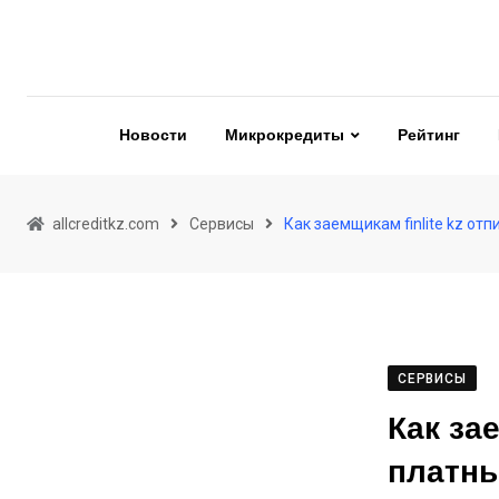
Skip
to
content
Новости
Микрокредиты
Рейтинг
allcreditkz.com
Сервисы
Как заемщикам finlite kz отп
СЕРВИСЫ
Как за
платны