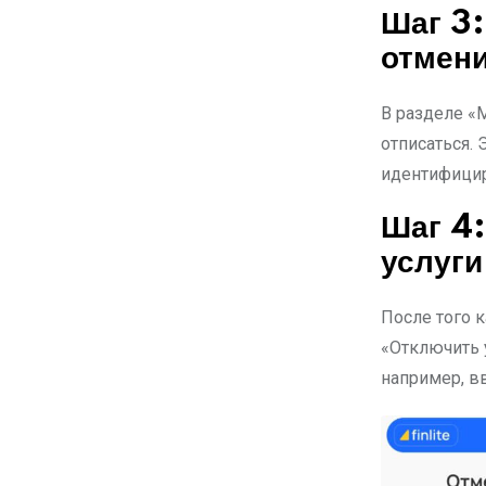
Шаг 3:
отмен
В разделе «М
отписаться. 
идентифицир
Шаг 4:
услуги 
После того 
«Отключить 
например, в