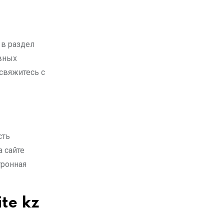
 в раздел
ивных
 свяжитесь с
сть
 сайте
тронная
ite kz