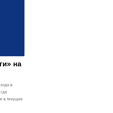
ги» на
входа в
 где
е в текущее