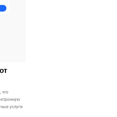
от
 что
лектронную
тные услуги