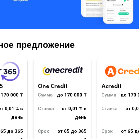
ное предложение
5
One Credit
Acredit
 170 000 ₸
Сумма
до 170 000 ₸
Сумма
до 170 
от 0,01 % в
Ставка
от 0,01 % в
Ставка
от 0,0
день
день
 65 до 365
Срок
от 65 до 365
Срок
от 65 д