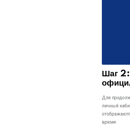
Шаг 2:
офици
Для продолже
личный кабин
отображаютс
время.