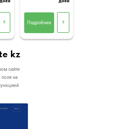
дней
дней
?
Подробнее
?
te kz
ном сайте
 поля на
функцией