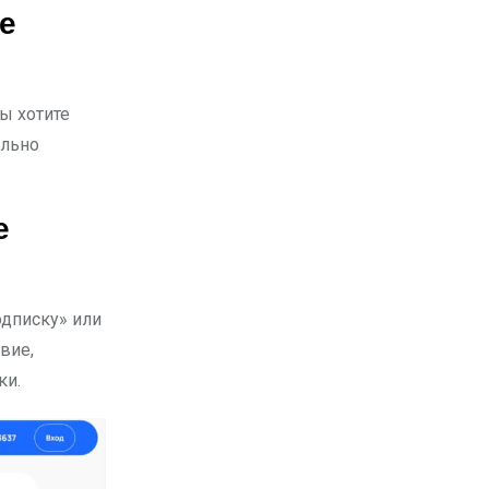
е
вы хотите
ильно
е
одписку» или
вие,
ки.