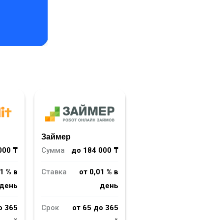
Займер
000 ₸
Сумма
до 184 000 ₸
1 % в
Ставка
от 0,01 % в
день
день
о 365
Срок
от 65 до 365