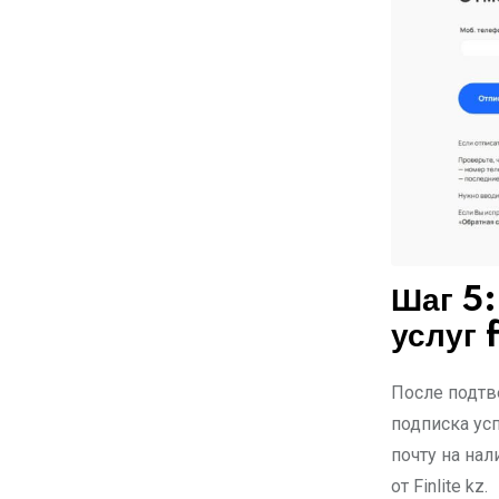
Шаг 5:
услуг f
После подтв
подписка ус
почту на на
от Finlite kz.