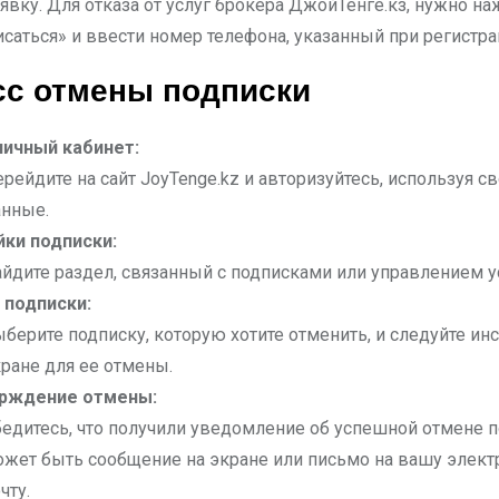
явку. Для отказа от услуг брокера ДжойТенге.кз, нужно на
исаться» и ввести номер телефона, указанный при регистра
сс отмены подписки
личный кабинет:
рейдите на сайт JoyTenge.kz и авторизуйтесь, используя с
анные.
йки подписки:
йдите раздел, связанный с подписками или управлением у
 подписки:
берите подписку, которую хотите отменить, и следуйте ин
ране для ее отмены.
рждение отмены:
едитесь, что получили уведомление об успешной отмене п
ожет быть сообщение на экране или письмо на вашу элек
чту.