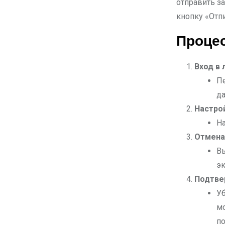
отправить за
кнопку «Отп
Проце
Вход в 
Пе
д
Настро
На
Отмена
Вы
эк
Подтве
Уб
м
по