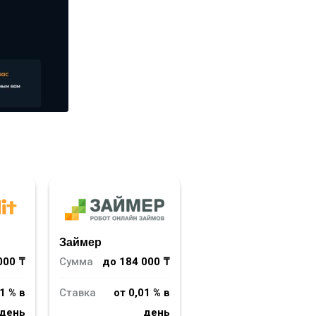
Займер
000 ₸
Сумма
до 184 000 ₸
1 % в
Ставка
от 0,01 % в
день
день