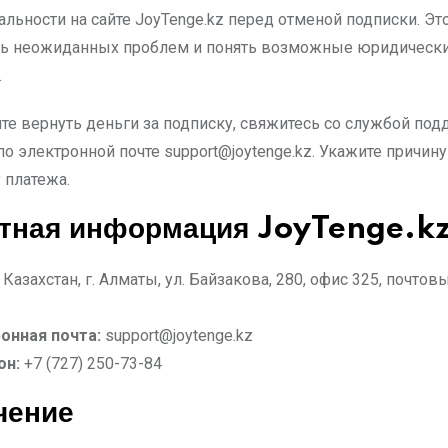
льности на сайте JoyTenge.kz перед отменой подписки. Э
ть неожиданных проблем и понять возможные юридическ
.
ите вернуть деньги за подписку, свяжитесь со службой по
 по электронной почте
support@joytenge.kz
. Укажите причину
 платежа.
ктная информация JoyTenge.k
Казахстан, г. Алматы, ул. Байзакова, 280, офис 325, почто
онная почта:
support@joytenge.kz
он:
+7 (727) 250-73-84
чение