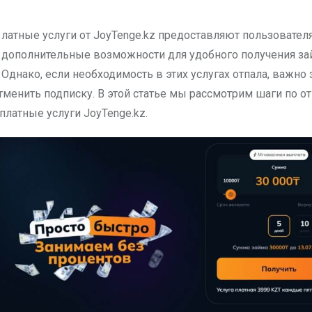
дополнительные возможности для удобного получения за
Однако, если необходимость в этих услугах отпала, важно з
тменить подписку. В этой статье мы рассмотрим шаги по о
платные услуги JoyTenge.kz.