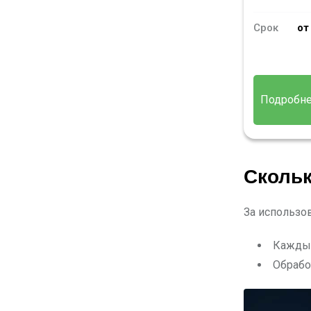
Срок
от
Подробн
Скольк
За использо
Каждые
Обрабо