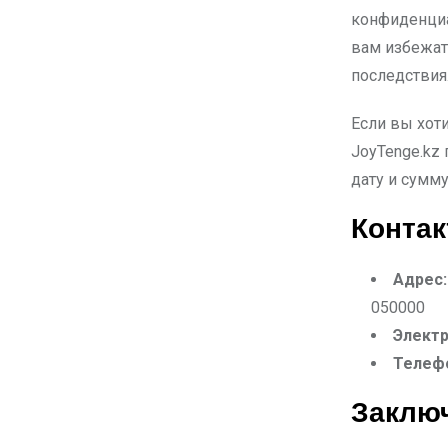
конфиденциа
вам избежа
последствия
Если вы хот
JoyTenge.kz
дату и сумму
Конта
Адрес:
050000
Электр
Телеф
Заклю