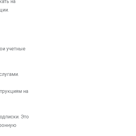
жать на
ции.
вои учетные
слугами.
струкциям на
одписки. Это
тронную