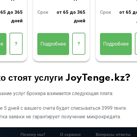
 65 до 365
Срок
от 65 до 365
Срок
от 65 д
дней
дней
ее
?
Подробнее
?
Подробнее
о стоят услуги
JoyTenge.kz
?
вание услуг брокера взимается следующая плата:
 5 дней с вашего счета будет списываться 3999 тенге.
тка заявки не гарантирует получение микрокредита.