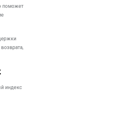
то поможет
ие
ддержки
 возврата,
z
вый индекс