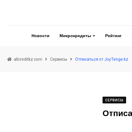
Skip
to
content
Новости
Микрокредиты
Рейтинг
allcreditkz.com
Сервисы
Отписаться от JoyTenge.kz
СЕРВИСЫ
Отписа