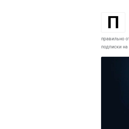
Платные услуги от JoyTenge.kz предоставляют пользователям
правильно о
подписки на 