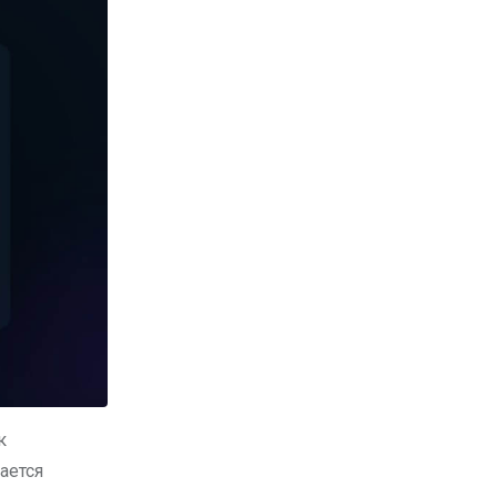
к
ается