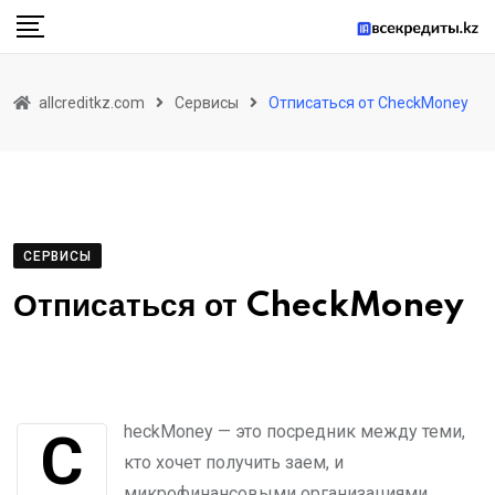
Skip
to
content
allcreditkz.com
Сервисы
Отписаться от CheckMoney
СЕРВИСЫ
Отписаться от CheckMoney
CheckMoney — это посредник между теми,
кто хочет получить заем, и
микрофинансовыми организациями