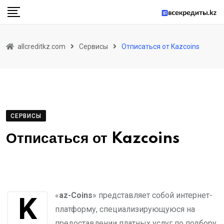
Skip
to
content
allcreditkz.com
Сервисы
Отписаться от Kazcoins
СЕРВИСЫ
Отписаться от Kazcoins
«
Kaz-Coins
» представляет собой интернет-
платформу, специализирующуюся на
предоставлении платных услуг по подбору