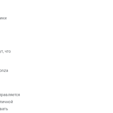
ики
т, что
правляется
бличной
вать