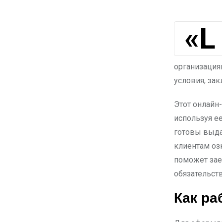
«Lemonza» – это интернет-платформа, которая специализируется на
организациям
условия, за
Этот онлайн
используя е
готовы выда
клиентам оз
поможет зае
обязательст
Как ра