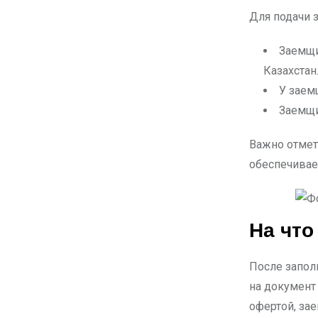
Для подачи 
Заемщи
Казахстан
У заем
Заемщи
Важно отмети
обеспечивае
На что
После запол
на документ
офертой, за