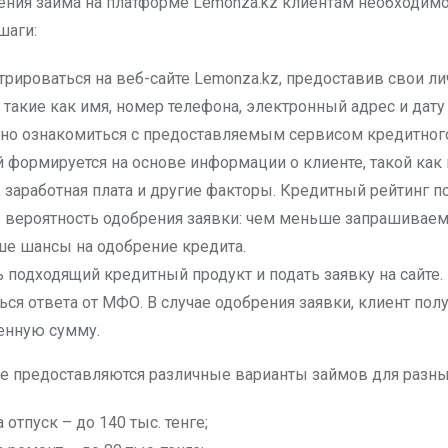
ния займа на платформе Lemonza.kz клиентам необходим
шаги:
трироваться на веб-сайте Lemonza.kz, предоставив свои л
 такие как имя, номер телефона, электронный адрес и дату
но ознакомиться с предоставляемым сервисом кредитного
 формируется на основе информации о клиенте, такой как
, заработная плата и другие факторы. Кредитный рейтинг п
 вероятность одобрения заявки: чем меньше запрашиваем
е шансы на одобрение кредита.
 подходящий кредитный продукт и подать заявку на сайте.
ся ответа от МФО. В случае одобрения заявки, клиент пол
енную сумму.
е предоставляются различные варианты займов для разны
 отпуск – до 140 тыс. тенге;