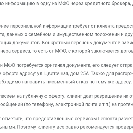
ю информацию в одну из МФО через кредитного брокера, 
ние персональной информации требует от клиента предос
рта, данных о семейном и имущественном положении и дру
ющих документов. Конкретный перечень документов завис
нера сервиса, то есть от МФО, с которой заключается дого
ли МФО потребуется оригинал документа, его следует отпра
 оферте адресу: ул. Цветочная, дом 25А. Также для растор
обходимо направить письменный отказ по тому же адресу.
гласием на публичную оферту, клиент дает разрешение на 
общений (по телефону, электронной почте и т.п.) на протяж
т отметить, что предоставленные сервисом Lemonza расче
ьными. Поэтому клиенту все равно рекомендуется провер