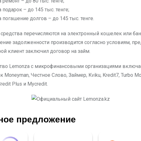
 ремонт – до 80 тыс. тенге;
 подарок – до 145 тыс. тенге;
а погашение долгов – до 145 тыс. тенге.
средства перечисляются на электронный кошелек или ба
шение задолженности производится согласно условиям, п
рой клиент заключил договор на займ.
тво Lemonza с микрофинансовыми организациями включа
к Moneyman, Честное Слово, Займер, Kviku, Kredit7, Turbo Mon
redit Plus и Mycredit.
ное предложение