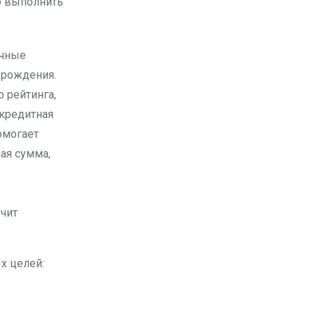
о выполнить
ичные
 рождения.
 рейтинга,
 кредитная
омогает
ая сумма,
учит
х целей: