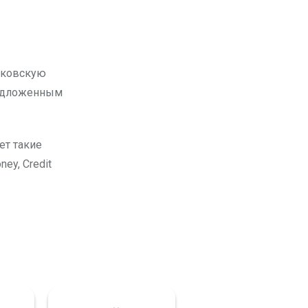
нковскую
редложенным
ет такие
ey, Credit