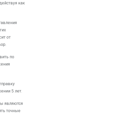
действуя как
тавления
гих
ит от
вор.
вить по
жения
отправку
ении 5 лет.
ты являются
ять точные