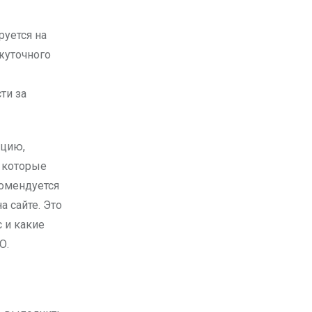
жуточного
ти за
ацию,
, которые
омендуется
 сайте. Это
 и какие
О.