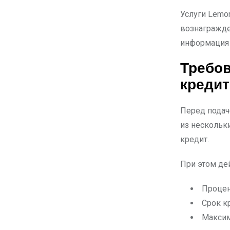
Услуги Lemo
вознагражде
информация 
Требов
креди
Перед подач
из нескольк
кредит.
При этом де
Процен
Срок к
Максим