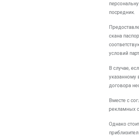
персональну
посредник.
Предоставле
скана паспо
соответству
условий парт
В случае, ес
указанному в
договора не
Вместе с со
рекламных со
Однако стои
приблизител