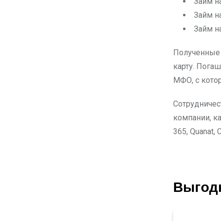
Займ на
Займ на
Займ н
Полученные 
карту. Пога
МФО, с кото
Сотрудничес
компании, ка
365, Quanat, C
Выгод