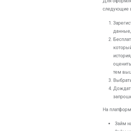
Для оформле
следующие 
Зарегис
данные,
Бесплат
который
история
оценить
тем выш
Выбрать
Дождать
запрош
На платформ
Займ на