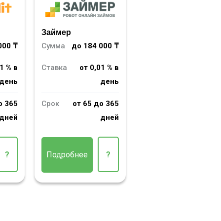
Займер
000 ₸
Сумма
до 184 000 ₸
1 % в
Ставка
от 0,01 % в
день
день
о 365
Срок
от 65 до 365
дней
дней
?
Подробнее
?