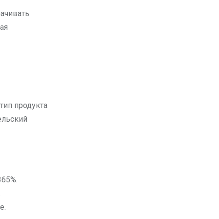
лачивать
ая
тип продукта
ельский
365%.
.
е.