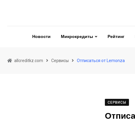
Skip
to
content
Новости
Микрокредиты
Рейтинг
allcreditkz.com
Сервисы
Отписаться от Lemonza
СЕРВИСЫ
Отпис