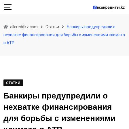
Skip
to
content
allcreditkz.com
Статьи
Банкиры предупредили о
нехватке финансирования для борьбы с изменениями климата
в АТР
СТАТЬИ
Банкиры предупредили о
нехватке финансирования
для борьбы с изменениями