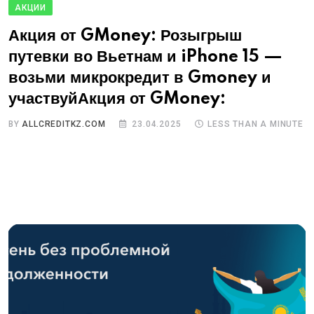
АКЦИИ
Акция от GMoney: Розыгрыш
путевки во Вьетнам и iPhone 15 —
возьми микрокредит в Gmoney и
участвуйАкция от GMoney:
BY
ALLCREDITKZ.COM
23.04.2025
LESS THAN A MINUTE