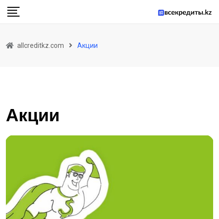
Skip
to
content
allcreditkz.com
Акции
Акции