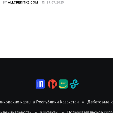
BY
ALLCREDITKZ.COM
29.07.2025
анковские карты в Республики Казахстан
Дебетовые ка
фиденциальность
Контакты
Пользовательское сог