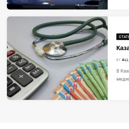
СТАТ
Каз
BY
ALL
В Каз
медиц