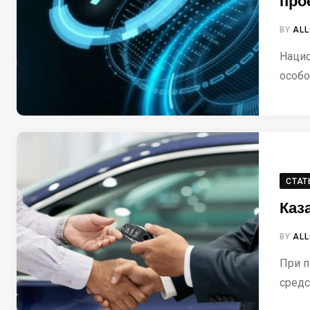
про
BY
ALL
Нацио
особо
СТАТ
Каз
BY
ALL
При п
средс