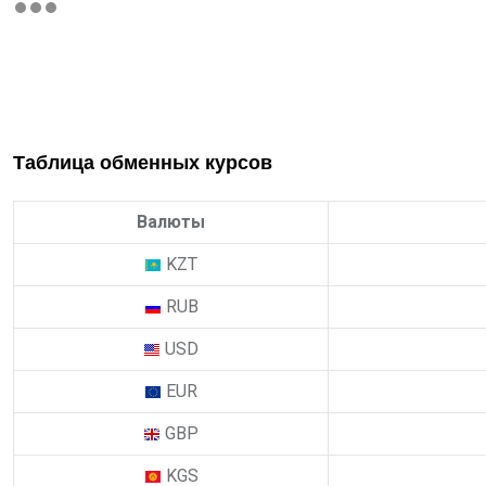
Таблица обменных курсов
Валюты
KZT
RUB
USD
EUR
GBP
KGS