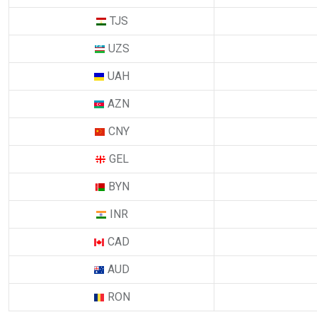
TJS
UZS
UAH
AZN
CNY
GEL
BYN
INR
CAD
AUD
RON