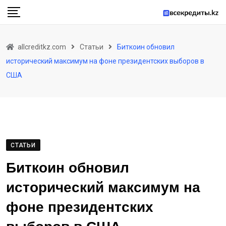
Skip
to
content
allcreditkz.com
Статьи
Биткоин обновил
исторический максимум на фоне президентских выборов в
США
СТАТЬИ
Биткоин обновил
исторический максимум на
фоне президентских