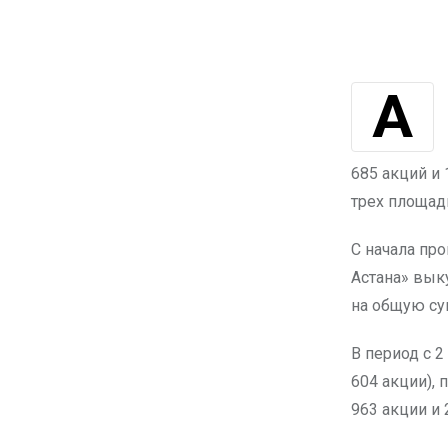
Авиаперевозчик «Эйр Астана» продолжил реализацию программы
685 акций и 
трех площадк
С начала про
Астана» вык
на общую су
В период с 2
604 акции), 
963 акции и 