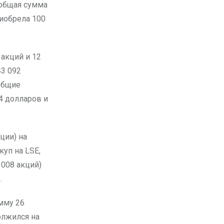
, общая сумма
риобрела 100
 акций и 12
43 092
 Общие
4 долларов и
ции) на
уп на LSE,
 008 акций)
.
умму 26
должился на