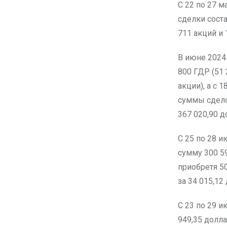
С 22 по 27 м
сделки соста
711 акций и 
В июне 2024 
800 ГДР (51 
акции), а с 
суммы сдело
367 020,90 д
С 25 по 28 и
сумму 300 5
приобретя 50
за 34 015,12
С 23 по 29 и
949,35 долла