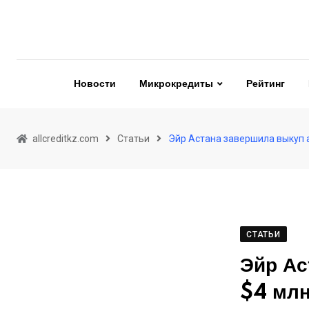
Skip
to
content
Новости
Микрокредиты
Рейтинг
allcreditkz.com
Статьи
Эйр Астана завершила выкуп а
СТАТЬИ
Эйр Ас
$4 мл