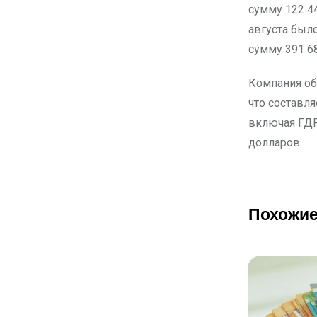
сумму 122 44
августа было
сумму 391 68
Компания об
что составл
включая ГДР
долларов.
Похожие