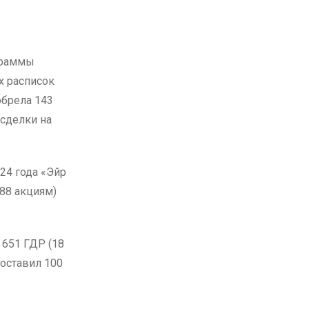
х расписок
обрела 143
 сделки на
24 года «Эйр
288 акциям)
 651 ГДР (18
составил 100