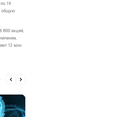
 по 19
на общую
 800 акций,
омпании,
яет 12 млн