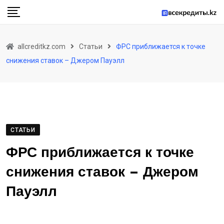
Skip
to
content
allcreditkz.com
Статьи
ФРС приближается к точке
снижения ставок – Джером Пауэлл
СТАТЬИ
ФРС приближается к точке
снижения ставок – Джером
Пауэлл