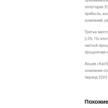
прибавившие
полугодие 20
прибыль, вк
компаний, ув
Третье мест
2,5%. По ито
чистый проце
процентная 
Акции «КазТ
компании сос
период 2023 
Похожие