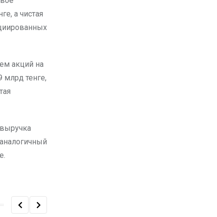
рвое
ге, а чистая
оциированных
ием акций на
9 млрд тенге,
тая
 выручка
а аналогичный
е.