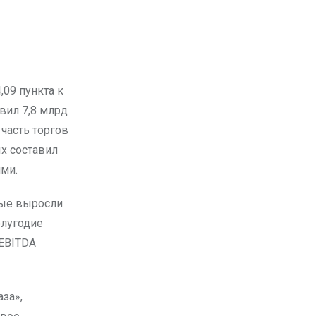
вил 7,8 млрд
 часть торгов
х составил
ями.
рые выросли
олугодие
 EBITDA
за»,