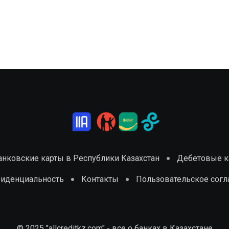
анковские карты в Республики Казахстан
Дебетовые ка
фиденциальность
Контакты
Пользовательское сог
© 2025 "allcreditkz.com" - все о банках в Казахстане