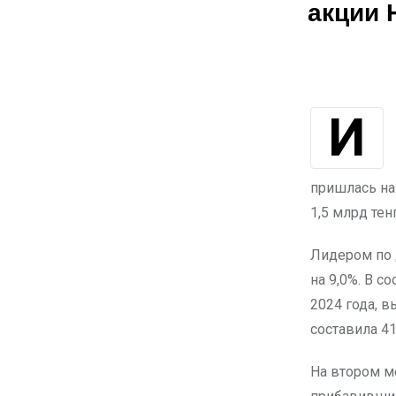
акции 
Индекс KASE в августе показал рост на 1,3%, достигнув 5 304,09 пункта к
пришлась на
1,5 млрд тен
Лидером по 
на 9,0%. В с
2024 года, в
составила 41
На втором м