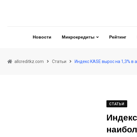
Skip
to
content
Новости
Микрокредиты
Рейтинг
allcreditkz.com
Статьи
Индекс KASE вырос на 1,3% в 
СТАТЬИ
Индекс
наибол