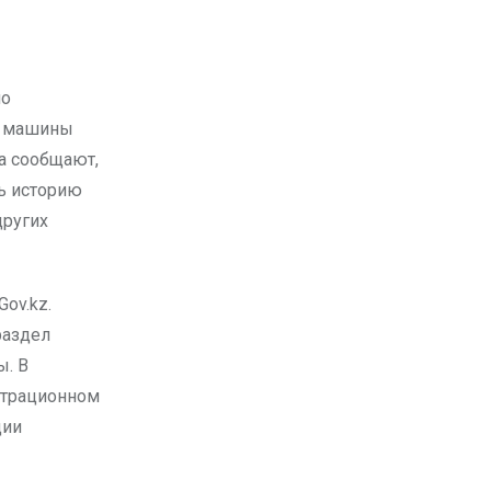
е машины
а сообщают,
ть историю
других
ov.kz.
раздел
ы. В
страционном
ции