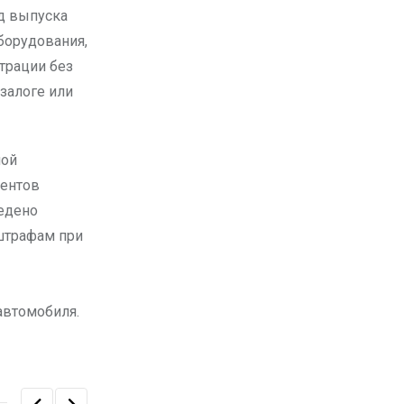
д выпуска
борудования,
трации без
залоге или
ной
ментов
едено
штрафам при
автомобиля.