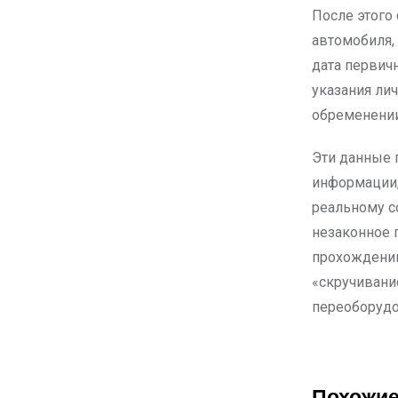
После этого
автомобиля,
дата первич
указания ли
обременении
Эти данные 
информации,
реальному с
незаконное 
прохождении 
«скручивани
переоборудо