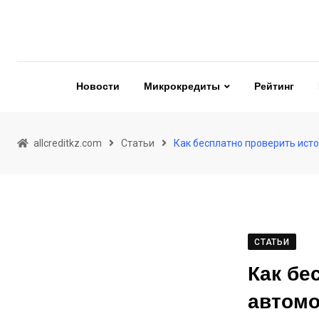
Skip
to
content
Новости
Микрокредиты
Рейтинг
allcreditkz.com
Статьи
Как бесплатно проверить ист
СТАТЬИ
Как бе
автомо