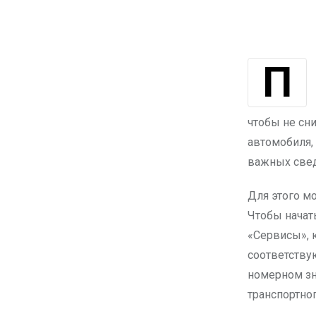
Приобретение подержанных автомобилей в Казахстане стало
чтобы не сн
автомобиля, 
важных свед
Для этого мо
Чтобы начат
«Сервисы», 
соответству
номерном зн
транспортно