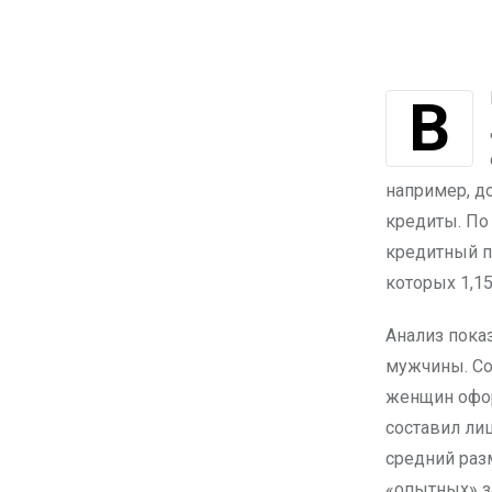
В Казахстане получить деньги в долг можно не только у родственников и
например, до
кредиты. По
кредитный п
которых 1,15
Анализ пока
мужчины. Со
женщин офор
составил ли
средний раз
«опытных» з