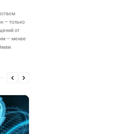
чеством
ин — только
ащений от
ким — менее
ймам.