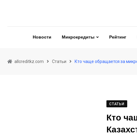
Skip
to
content
Новости
Микрокредиты
Рейтинг
allcreditkz.com
Статьи
Кто чаще обращается за микр
СТАТЬИ
Кто ча
Казахс