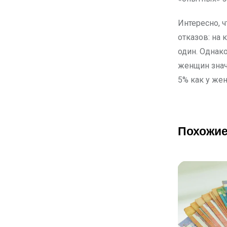
Интересно, 
отказов: на 
один. Однако
женщин знач
5% как у же
Похожие