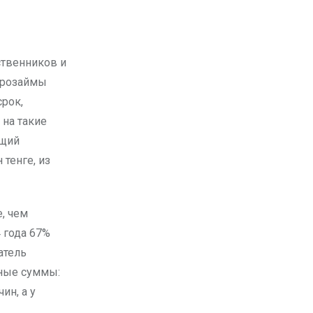
крозаймы
рок,
 на такие
бщий
тенге, из
, чем
 года 67%
атель
пные суммы:
ин, а у