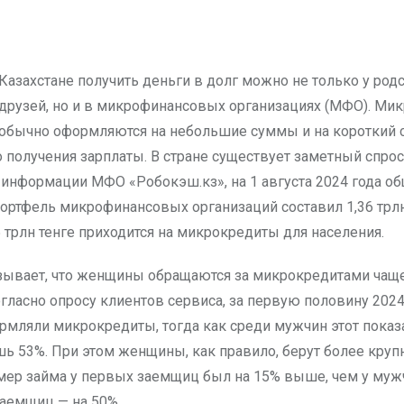
друзей, но и в микрофинансовых организациях (МФО). Ми
обычно оформляются на небольшие суммы и на короткий с
 получения зарплаты. В стране существует заметный спрос
 информации МФО «Робокэш.кз», на 1 августа 2024 года о
ортфель микрофинансовых организаций составил 1,36 трлн 
 трлн тенге приходится на микрокредиты для населения.
зывает, что женщины обращаются за микрокредитами чаще
гласно опросу клиентов сервиса, за первую половину 2024
мляли микрокредиты, тогда как среди мужчин этот показ
шь 53%. При этом женщины, как правило, берут более кру
мер займа у первых заемщиц был на 15% выше, чем у мужч
аемщиц — на 50%.