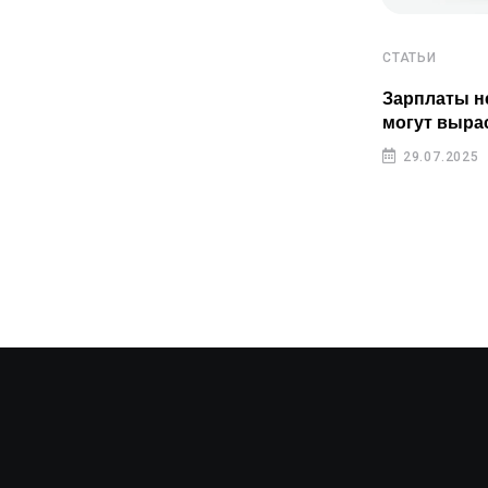
СТАТЬИ
СТАТЬИ
Пенсионные накопления
Зарплаты н
казахстанцев растут быстрее
могут выра
инфляции
29.07.2025
29.07.2025