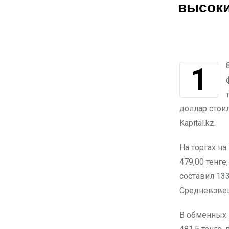
высоки
18 июля 2024 года средневзвешенный курс доллара на Казахстанской
доллар стои
Kapital.kz.
На торгах н
479,00 тенге
составил 13
Средневзвеш
В обменных 