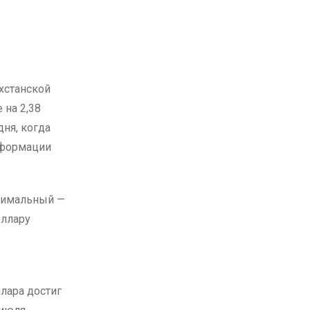
 на 2,38
ня, когда
нформации
ксимальный —
оллару
лара достиг