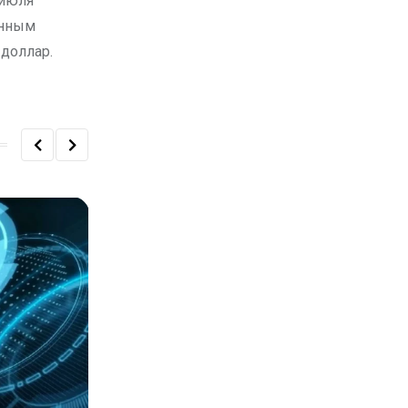
 июля
енным
 доллар.