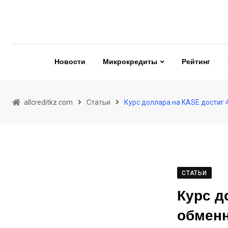
Skip
to
content
Новости
Микрокредиты
Рейтинг
allcreditkz.com
Статьи
Курс доллара на KASE достиг 
СТАТЬИ
Курс д
обменн