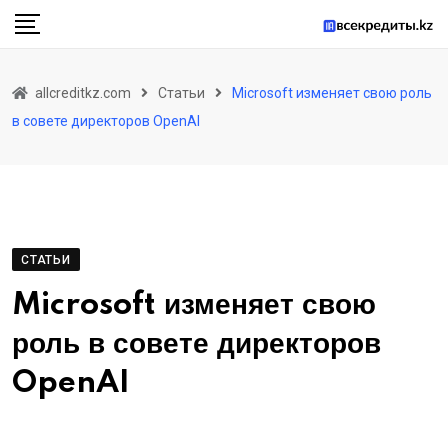
Skip
to
content
allcreditkz.com
Статьи
Microsoft изменяет свою роль
в совете директоров OpenAI
СТАТЬИ
Microsoft изменяет свою
роль в совете директоров
OpenAI