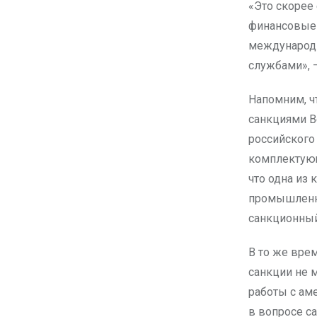
«Это скорее
финансовые 
международн
службами», 
Напомним, ч
санкциями В
российского
комплектующ
что одна из 
промышленно
санкционный
В то же вре
санкции не 
работы с ам
в вопросе са