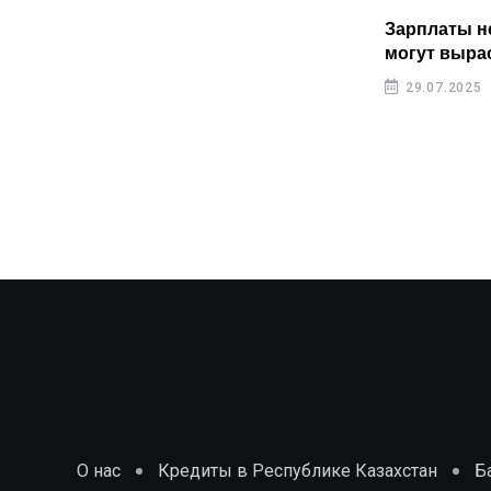
Пенсионные накопления
Зарплаты н
казахстанцев растут быстрее
могут выра
инфляции
29.07.2025
29.07.2025
О нас
Кредиты в Республике Казахстан
Б