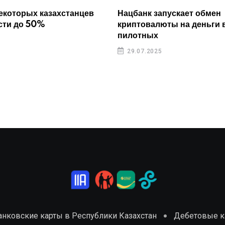
екоторых казахстанцев
Нацбанк запускает обмен
сти до 50%
криптовалюты на деньги 
пилотных
29.07.2025
анковские карты в Республики Казахстан
Дебетовые ка