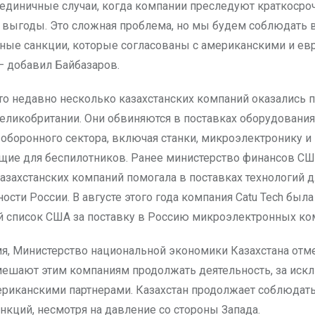
 единичные случаи, когда компании преследуют краткоср
выгоды. Это сложная проблема, но мы будем соблюдать 
ые санкции, которые согласованы с американскими и ев
— добавил Байбазаров.
то недавно несколько казахстанских компаний оказались 
еликобритании. Они обвиняются в поставках оборудования
 оборонного сектора, включая станки, микроэлектронику и
ие для беспилотников. Ранее министерство финансов СШ
казахстанских компаний помогала в поставках технологий 
сти России. В августе этого года компания Catu Tech была
 список США за поставку в Россию микроэлектронных ко
мя, Министерство национальной экономики Казахстана отме
мешают этим компаниям продолжать деятельность, за ис
ериканскими партнерами. Казахстан продолжает соблюдать
нкций, несмотря на давление со стороны Запада.