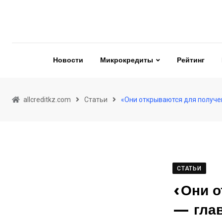
Skip
to
content
Новости
Микрокредиты
Рейтинг
allcreditkz.com
Статьи
«Они открываются для получе
СТАТЬИ
«Они о
— глав