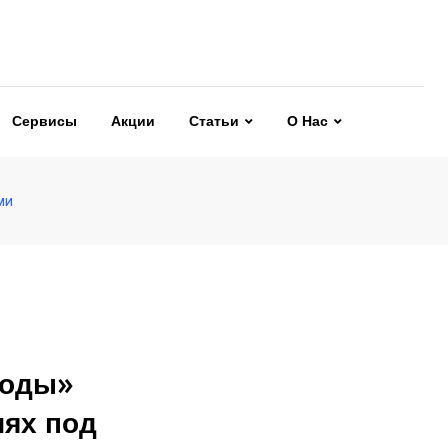
Сервисы
Акции
Статьи
О Нас
ми
годы»
иях под