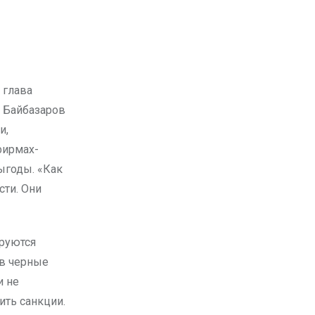
 Байбазаров
и,
фирмах-
ыгоды. «Как
сти. Они
ируются
 в черные
и не
ить санкции.