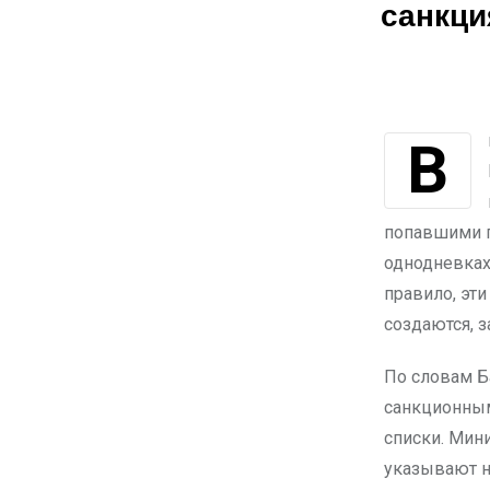
санкц
В кулуарах 23-й Министерской конференции ЦАРЭС в Астане глава
попавшими п
однодневках
правило, эт
создаются, з
По словам Б
санкционным
списки. Мини
указывают н