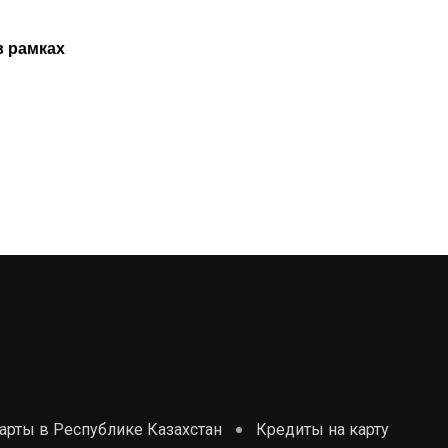
Казахстанцам не обязаны проходить
в рамках
ТО нового авто только в
29.07.2025
рты в Республике Казахстан
Кредиты на карту