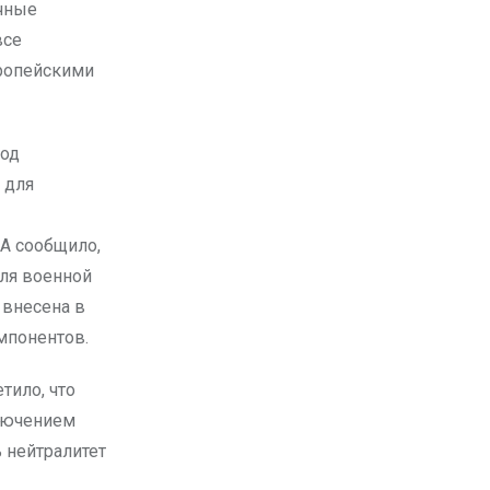
очные
все
ропейскими
под
 для
А сообщило,
для военной
 внесена в
мпонентов.
тило, что
ключением
 нейтралитет