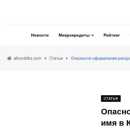
Skip
to
content
Новости
Микрокредиты
Рейтинг
allcreditkz.com
Статьи
Опасности оформления рассро
СТАТЬИ
Опасно
имя в 