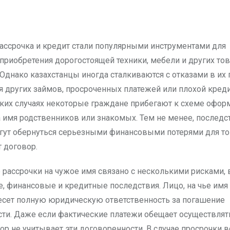
приобретения дорогостоящей техники, мебели и других тов
Однако казахстанцы иногда сталкиваются с отказами в их
ия других займов, просроченных платежей или плохой кред
таких случаях некоторые граждане прибегают к схеме офор
а имя родственников или знакомых. Тем не менее, последс
гут обернуться серьезными финансовыми потерями для тог
 договор.
рассрочки на чужое имя связано с несколькими рисками,
, финансовые и кредитные последствия. Лицо, на чье им
несет полную юридическую ответственность за погашение
ти. Даже если фактические платежи обещает осуществлят
ор не учитывает эти договоренности. В случае просрочки в