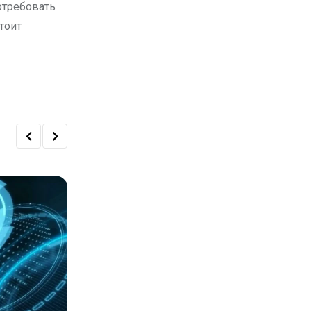
потребовать
тоит