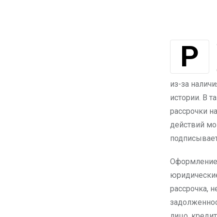
Рассрочка и кредит стали популярными инструментами для
из-за налич
истории. В 
рассрочки н
действий мо
подписывает
Оформление 
юридические
рассрочка, 
задолженнос
лицо, кредит