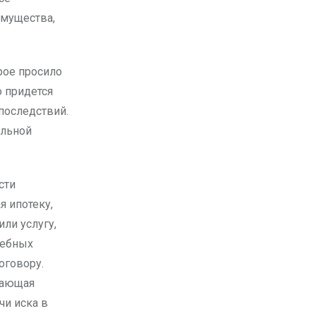
имущества,
рое просило
о придется
последствий.
ельной
сти
 ипотеку,
ли услугу,
дебных
оговору.
дающая
чи иска в