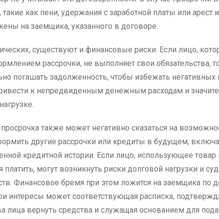
 такие как пени, удержания с заработной платы или арест 
жены на заемщика, указанного в договоре.
ческих, существуют и финансовые риски. Если лицо, кото
ормлением рассрочки, не выполняет свои обязательства, т
ьно погашать задолженность, чтобы избежать негативных 
ривести к непредвиденным денежным расходам и значит
нагрузке.
просрочка также может негативно сказаться на возможно
ормить другие рассрочки или кредиты в будущем, включая
енной кредитной истории. Если лицо, использующее товар и
я платить, могут возникнуть риски долговой нагрузки и су
ств. Финансовое бремя при этом ложится на заемщика по д
ои интересы может соответствующая расписка, подтверж
ва лица вернуть средства и служащая основанием для пода