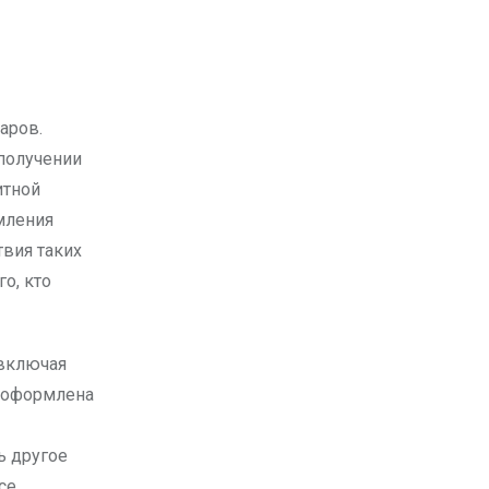
аров.
 получении
итной
мления
твия таких
о, кто
 включая
я оформлена
ь другое
се