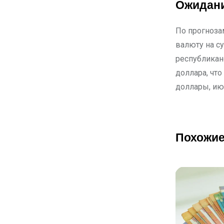
Ожидани
По прогноза
валюту на с
республикан
доллара, что
доллары, ию
Похожие