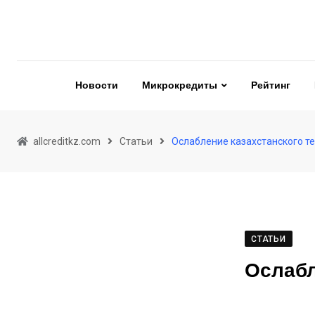
Skip
to
content
Новости
Микрокредиты
Рейтинг
allcreditkz.com
Статьи
Ослабление казахстанского т
СТАТЬИ
Ослабл