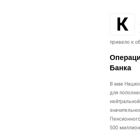
К концу мая тенге ослаб на 1,2%, достигнув курса 447,25 тенге за 1 доллар
привело к о
Операци
Банка
В мае Нацио
для пополне
нейтральной
значительно
Пенсионного
500 миллион