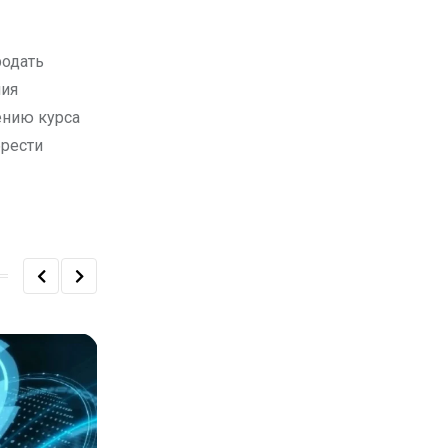
родать
ния
ению курса
брести