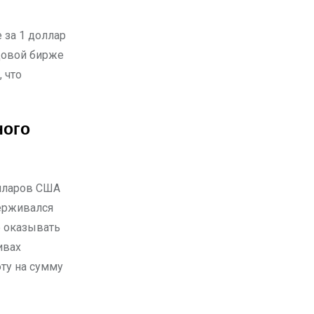
довой бирже
 что
ного
лларов США
ерживался
е оказывать
ивах
ту на сумму