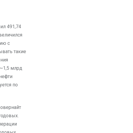
увеличился
нию с
ывать такие
ения
~1,5 млрд
 нефти
уется по
 овернайт
годовых.
перации
годовых.