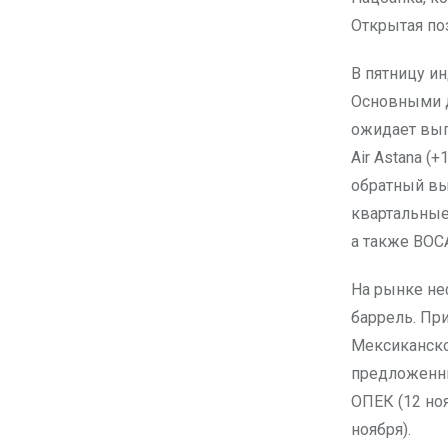
Открытая поз
В пятницу ин
Основными д
ожидает вып
Air Astana 
обратный вы
квартальные 
а также ВОСА
На рынке неф
баррель. Пр
Мексиканско
предложенн
ОПЕК (12 ноя
ноября).