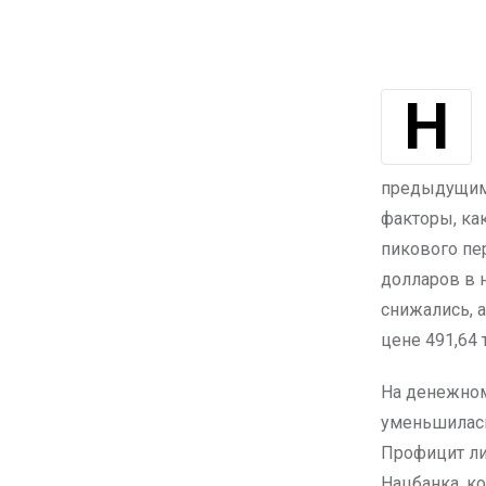
На валютных торгах в пятницу курс USD/KZT на KASE составил 491,74
предыдущими
факторы, ка
пикового пе
долларов в 
снижались, а
цене 491,64 
На денежном
уменьшилась
Профицит ли
Нацбанка, ко