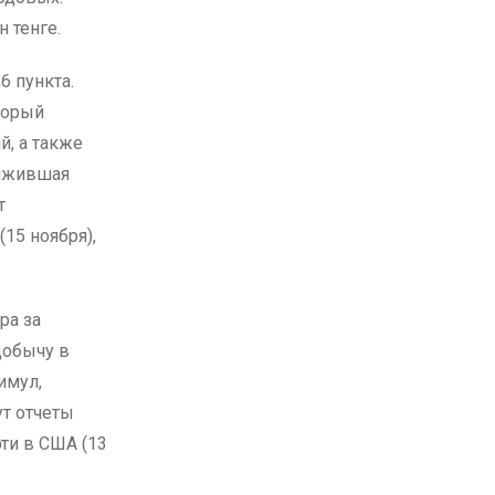
 тенге.
6 пункта.
торый
, а также
олжившая
т
(15 ноября),
ра за
добычу в
имул,
т отчеты
фти в США (13