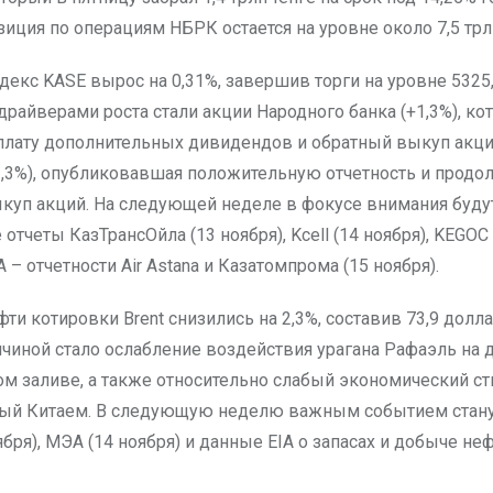
иция по операциям НБРК остается на уровне около 7,5 трлн
декс KASE вырос на 0,31%, завершив торги на уровне 5325,
райверами роста стали акции Народного банка (+1,3%), ко
лату дополнительных дивидендов и обратный выкуп акций
(+1,3%), опубликовавшая положительную отчетность и прод
куп акций. На следующей неделе в фокусе внимания буду
отчеты КазТрансОйла (13 ноября), Kcell (14 ноября), KEGOC 
 – отчетности Air Astana и Казатомпрома (15 ноября).
ти котировки Brent снизились на 2,3%, составив 73,9 долла
ичиной стало ослабление воздействия урагана Рафаэль на 
м заливе, а также относительно слабый экономический ст
ый Китаем. В следующую неделю важным событием стану
бря), МЭА (14 ноября) и данные EIA о запасах и добыче не