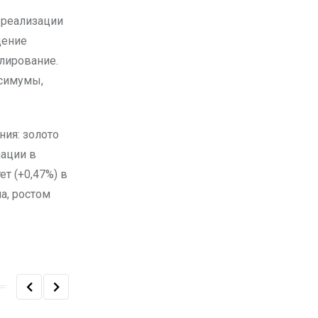
 реализации
щение
улирование.
ксимумы,
ия: золото
ации в
ет (+0,47%) в
а, ростом