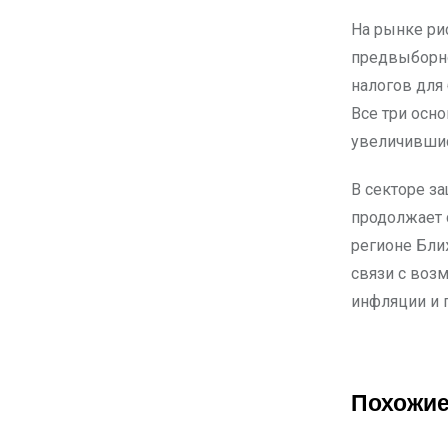
На рынке ри
предвыборно
налогов для
Все три осн
увеличившись
В секторе з
продолжает 
регионе Ближ
связи с воз
инфляции и 
Похожие