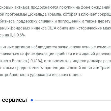
сковых активов продолжаются покупки на фоне ожиданий
й программы Дональда Трампа, которая включает сокра
 бизнеса, поддержку слияний и поглощений, а также дерег
овных фондовых индекса США обновили исторические ма
 на 0,1-0,6%.
ащитных активов наблюдаются разнонаправленные изменен
снижаться на фоне фиксации прибыли и ожиданий деэскал
него Востока (-0,41%), в то время как индекс доллара раст
можным продолжением протекционистской политики Трамп
потребностью в удержании высоких ставок.
 сервисы