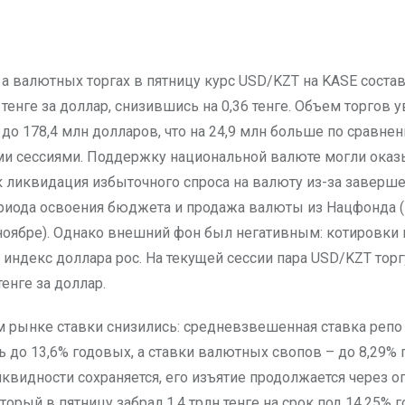
тенге за доллар, снизившись на 0,36 тенге. Объем торгов 
до 178,4 млн долларов, что на 24,9 млн больше по сравне
 сессиями. Поддержку национальной валюте могли оказ
к ликвидация избыточного спроса на валюту из-за заверш
риода освоения бюджета и продажа валюты из Нацфонда (
ноябре). Однако внешний фон был негативным: котировки
 индекс доллара рос. На текущей сессии пара USD/KZT торг
тенге за доллар.
 рынке ставки снизились: средневзвешенная ставка репо
 до 13,6% годовых, а ставки валютных свопов – до 8,29% 
квидности сохраняется, его изъятие продолжается через о
торый в пятницу забрал 1,4 трлн тенге на срок под 14,25% 