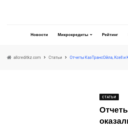
Skip
to
content
Новости
Микрокредиты
Рейтинг
allcreditkz.com
Статьи
Отчеты КазТрансОйла, Kcell и
СТАТЬИ
Отчеты
оказал