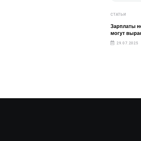
СТАТЬИ
СТАТЬИ
Пенсионные накопления
Зарплаты н
казахстанцев растут быстрее
могут выра
инфляции
29.07.2025
29.07.2025