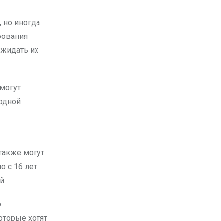
 но иногда
рования
ожидать их
 могут
 одной
 также могут
о с 16 лет
й.
ю
оторые хотят