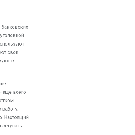
 уголовной
используют
яют свои
вуют в
ане
 Чаще всего
отком.
 работу:
е. Настоящий
 поступать