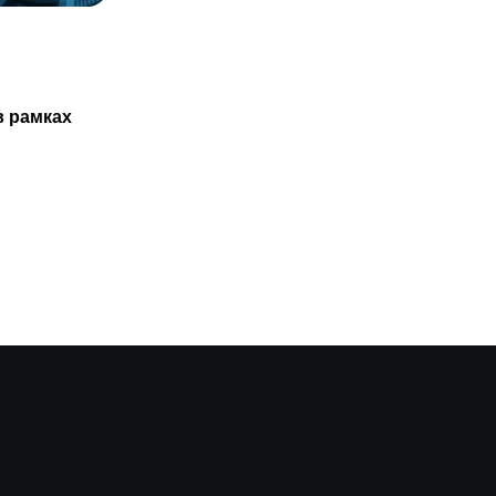
СТАТЬИ
Казахстанцам не обязаны проходить
в рамках
ТО нового авто только в
29.07.2025