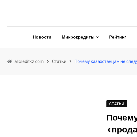
Skip
to
content
Новости
Микрокредиты
Рейтинг
allcreditkz.com
Статьи
Почему казахстанцам не след
СТАТЬИ
Почему
«прода