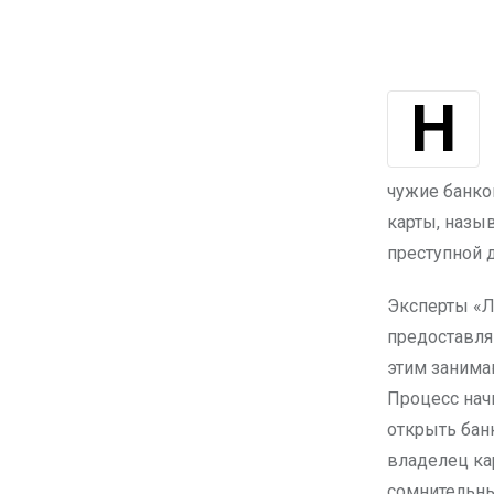
Некоторые граждане пытаются заработать, «продавая» свои банковские
чужие банко
карты, назы
преступной 
Эксперты «Л
предоставля
этим занима
Процесс нач
открыть бан
владелец кар
сомнительны