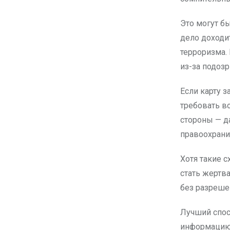
Это могут б
дело доходи
терроризма.
из-за подозр
Если карту 
требовать во
стороны — д
правоохрани
Хотя такие 
стать жертв
без разреше
Лучший спос
информацию 