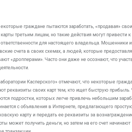
карты третьим лицам, но такие действия могут привести к
ответственности для настоящего владельца. Мошенники 
вские счета в своих схемах, а людей, которые предоставл
вают «дропперами». Часто они даже не осознают, что участ
деятельности.
аборатории Касперского» отмечают, что некоторые гражд
ют реквизиты своих карт тем, кто ищет быструю прибыль.
ются подростки, которых легче привлечь небольшим зараб
инается с объявления в Интернете, предлагающего простую
ковскую карту и передать ее реквизиты за вознаграждени
ты может получить деньги, но затем на его счет начинают
е транзакции.