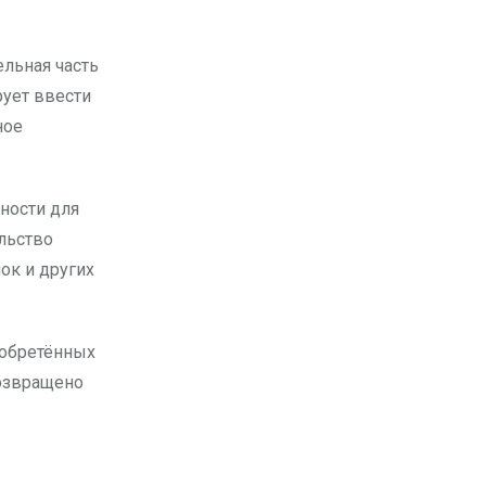
ельная часть
рует ввести
ное
ности для
льство
ок и других
иобретённых
возвращено