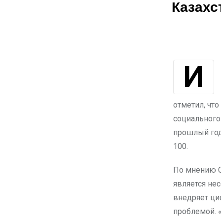
Казахс
Исполнительный директор общественной организации «Әділдік жолы»
отметил, чт
социального 
прошлый год,
100.
По мнению С
является не
внедряет ци
проблемой. «