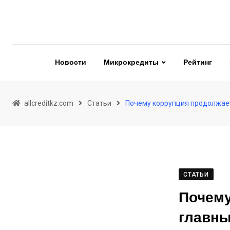
Skip
to
content
Новости
Микрокредиты
Рейтинг
allcreditkz.com
Статьи
Почему коррупция продолжает
СТАТЬИ
Почему
главны