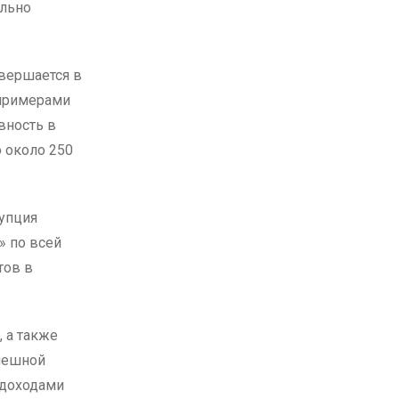
ельно
вершается в
 примерами
вность в
о около 250
рупция
» по всей
тов в
 а также
спешной
 доходами