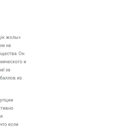
ом на
бщества. Он
омического и
al за
 баллов из
рупции
ктивно
ся
что если