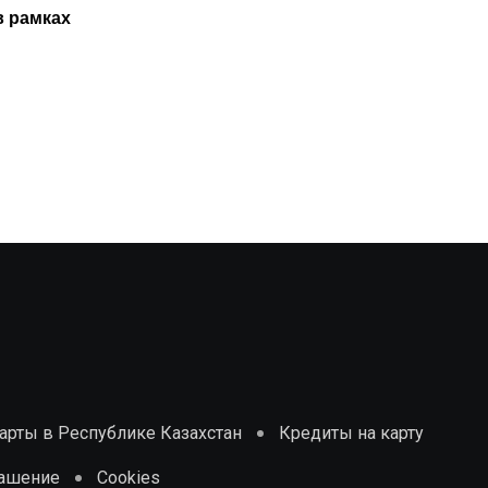
в рамках
ТО нового авто только в
29.07.2025
рты в Республике Казахстан
Кредиты на карту
лашение
Cookies