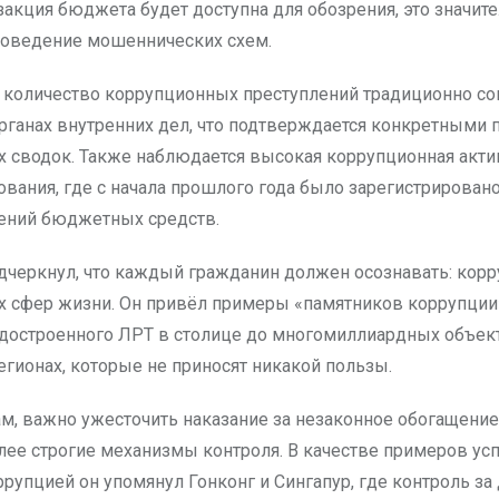
закция бюджета будет доступна для обозрения, это значит
роведение мошеннических схем.
количество коррупционных преступлений традиционно со
органах внутренних дел, что подтверждается конкретными
х сводок. Также наблюдается высокая коррупционная акти
ования, где с начала прошлого года было зарегистрирован
ений бюджетных средств.
дчеркнул, что каждый гражданин должен осознавать: кор
ех сфер жизни. Он привёл примеры «памятников коррупции
недостроенного ЛРТ в столице до многомиллиардных объек
егионах, которые не приносят никакой пользы.
ам, важно ужесточить наказание за незаконное обогащение,
лее строгие механизмы контроля. В качестве примеров у
ррупцией он упомянул Гонконг и Сингапур, где контроль за