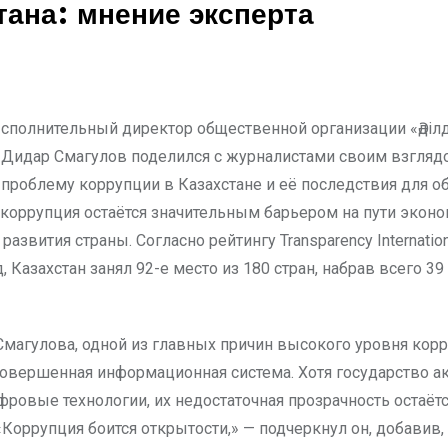
тана: мнение эксперта
Дидар Смагулов поделился с журналистами своим взгляд
проблему коррупции в Казахстане и её последствия для о
о коррупция остаётся значительным барьером на пути экон
развития страны. Согласно рейтингу Transparency Internation
 Казахстан занял 92-е место из 180 стран, набрав всего 39
магулова, одной из главных причин высокого уровня кор
совершенная информационная система. Хотя государство а
фровые технологии, их недостаточная прозрачность остаёт
Коррупция боится открытости,» — подчеркнул он, добавив, 