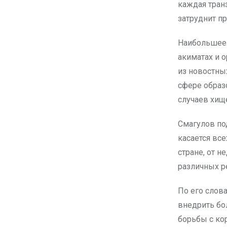
каждая тран
затруднит п
Наибольшее 
акиматах и 
из новостны
сфере образ
случаев хищ
Смагулов по
касается вс
стране, от 
различных р
По его слов
внедрить бо
борьбы с ко