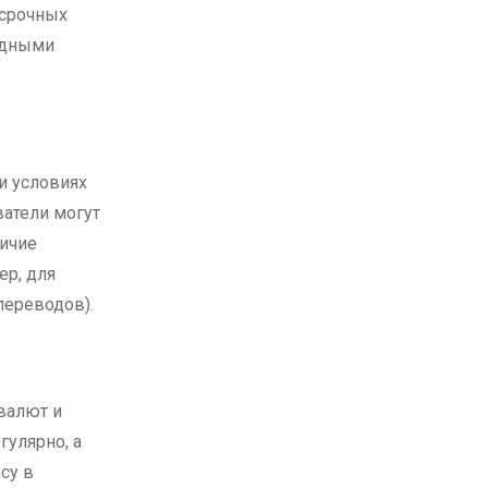
 срочных
родными
и условиях
ватели могут
личие
ер, для
переводов).
валют и
гулярно, а
су в