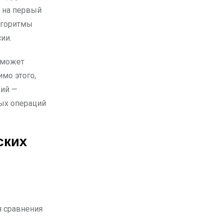
м на первый
лгоритмы
ии.
ы может
мо этого,
ций —
ных операций
ских
 сравнения