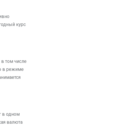
ивно
годный курс
в том числе
ю в режиме
анимается
т в одном
акая валюта