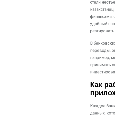
стали неотъ
казахстанец
финансами, о
удобный спо
реагировать
В банковски
переводы, оп
например, м
принимать о
инвестирова
Как ра
прилож
Каждое банк
данных, кот