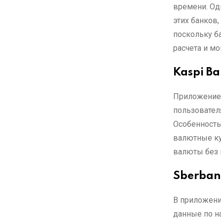
времени. Од
этих банков,
поскольку б
расчета и м
Kaspi B
Приложение 
пользовател
Особенность
валютные ку
валюты без 
Sberbank
В приложени
данные по н