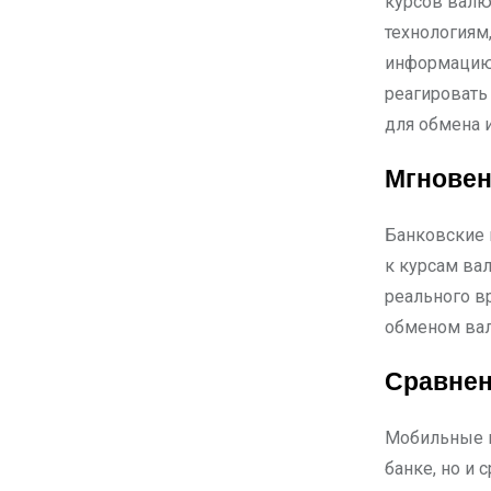
курсов валю
технологиям
информацию 
реагировать
для обмена 
Мгновен
Банковские 
к курсам ва
реального вр
обменом ва
Сравнен
Мобильные п
банке, но и 