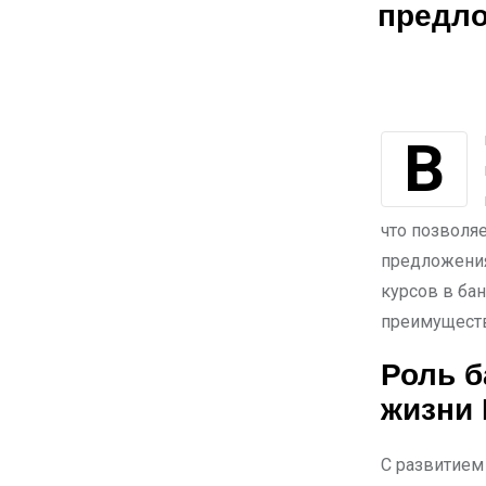
предл
В последние годы мобильные банковские приложения стали важным
что позволя
предложения
курсов в ба
преимуществ
Роль б
жизни 
С развитием