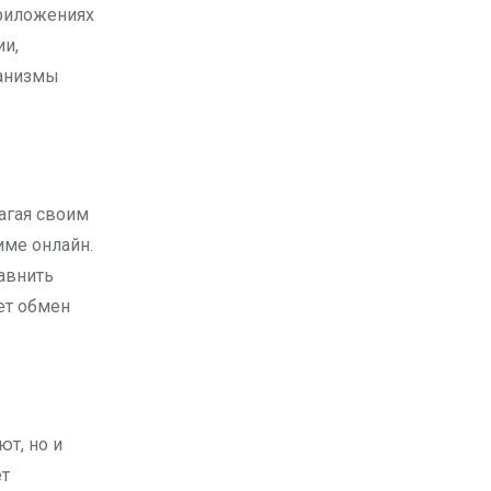
приложениях
ии,
ханизмы
агая своим
ме онлайн.
авнить
ет обмен
т, но и
ет