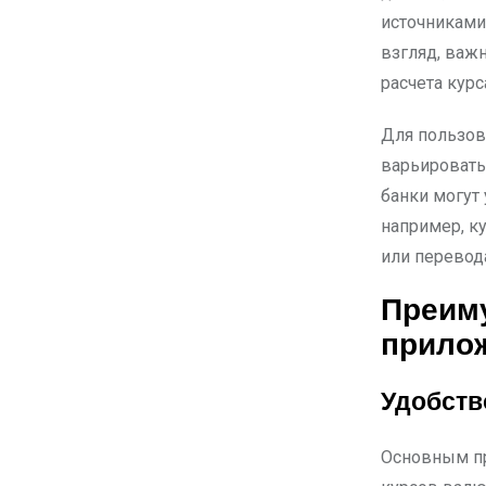
источниками
взгляд, важ
расчета кур
Для пользов
варьировать
банки могут
например, к
или перевод
Преим
прилож
Удобств
Основным пр