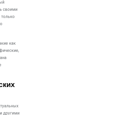
ый
ть своими
е только
но
акие как
ифические,
тана
е
ских
ктуальных
и другими