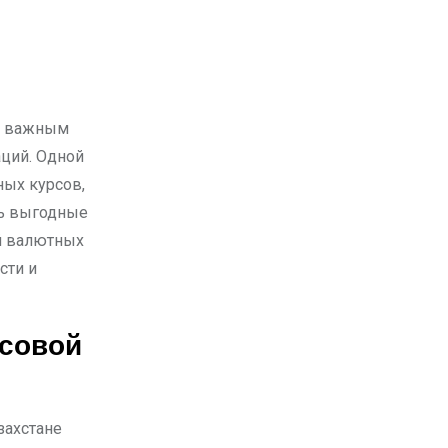
ций. Одной
ных курсов,
ть выгодные
й валютных
сти и
нсовой
захстане