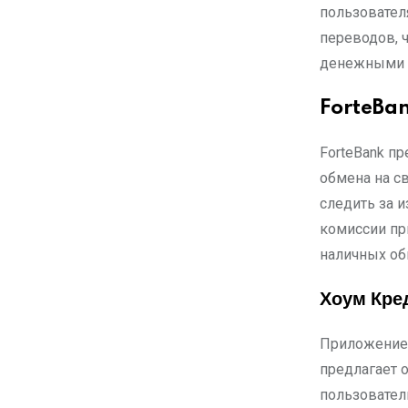
пользовател
переводов, 
денежными 
ForteBa
ForteBank п
обмена на с
следить за 
комиссии при
наличных об
Хоум Кре
Приложение 
предлагает 
пользовател