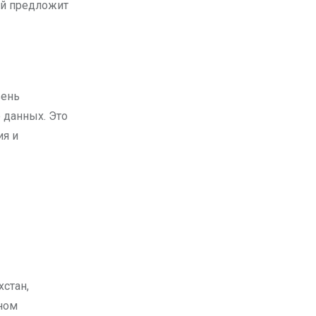
ый предложит
вень
 данных. Это
ия и
хстан,
ьном