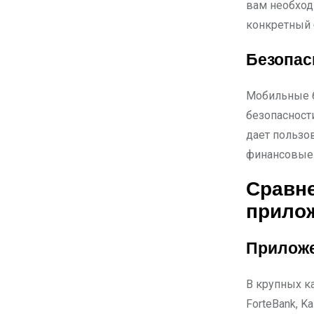
вам необход
конкретный 
Безопас
Мобильные б
безопасност
дает пользо
финансовые 
Сравне
прило
Приложе
В крупных ка
ForteBank, K