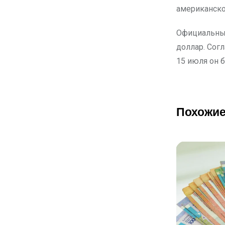
американской
Официальный
доллар. Сог
15 июля он б
Похожие