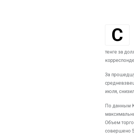
Средневзвешенный курс доллара на Казахстанской фондовой бирже
тенге за дол
корреспонде
За прошедшую
средневзвеше
июля, снизил
По данным K
максимальный
Объем торго
совершено 5