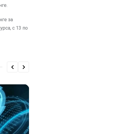
нге.
нге за
рса, с 13 по