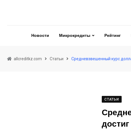
Skip
to
content
Новости
Микрокредиты
Рейтинг
allcreditkz.com
Статьи
Средневзвешенный курс долла
СТАТЬИ
Средне
достиг