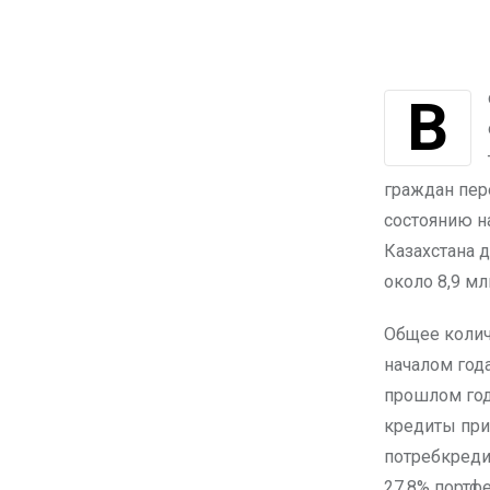
В сентябре казахстанцы оформили займы в банках, микрофинансовых
граждан пер
состоянию н
Казахстана д
около 8,9 мл
Общее колич
началом года
прошлом год
кредиты при
потребкреди
27,8% портфе