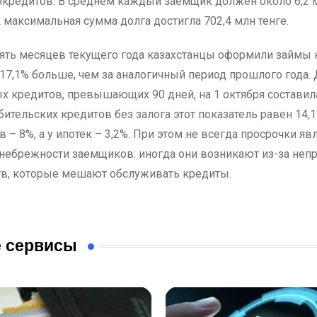
токредитов. В среднем каждый заемщик должен около 6,2 м
 максимальная сумма долга достигла 702,4 млн тенге.
вять месяцев текущего года казахстанцы оформили займы н
а 17,1% больше, чем за аналогичный период прошлого года.
х кредитов, превышающих 90 дней, на 1 октября составила
ительских кредитов без залога этот показатель равен 14,1
 – 8%, а у ипотек – 3,2%. При этом не всегда просрочки яв
небрежности заемщиков: иногда они возникают из-за не
тв, которые мешают обслуживать кредиты.
 сервисы