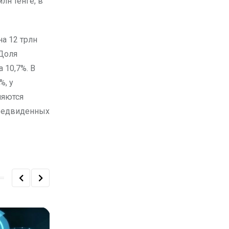
лн тенге, в
а 12 трлн
 Доля
 10,7%. В
%, у
ляются
предвиденных