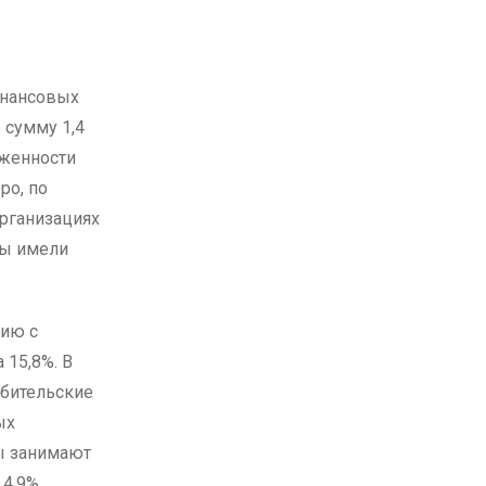
 сумму 1,4
лженности
ро, по
организациях
ты имели
нию с
 15,8%. В
ебительские
ых
ты занимают
4,9%.