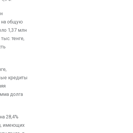
лн
в на общую
оло 1,37 млн
тыс. тенге,
сть
ге,
чные кредиты
няя
умма долга
на 28,4%
ан, имеющих