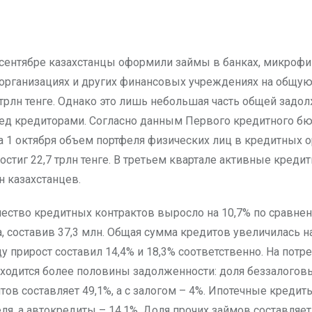
организациях и других финансовых учреждениях на общую
трлн тенге. Однако это лишь небольшая часть общей задо
ед кредиторами. Согласно данным Первого кредитного бю
а 1 октября объем портфеля физических лиц в кредитных 
остиг 22,7 трлн тенге. В третьем квартале активные креди
н казахстанцев.
ество кредитных контрактов выросло на 10,7% по сравне
, составив 37,3 млн. Общая сумма кредитов увеличилась на
у прирост составил 14,4% и 18,3% соответственно. На потр
ходится более половины задолженности: доля беззалогов
тов составляет 49,1%, а с залогом – 4%. Ипотечные креди
ля, а автокредиты – 14,1%. Доля прочих займов составляет 