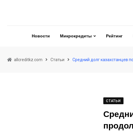
Skip
to
content
Новости
Микрокредиты
Рейтинг
allcreditkz.com
Статьи
Средний долг казахстанцев п
СТАТЬИ
Средни
продол