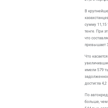
В крупнейшем
казахстанце
сумму 11,15 
тенге. При 
что составл
превышает 3,
Что касается
увеличившись
имели 579 т
задолженност
достигла 4,2
По автокреди
больше, чем 