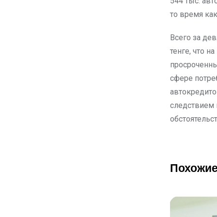
544 тыс. ав
то время как
Всего за де
тенге, что н
просроченны
сфере потреб
автокредитов
следствием 
обстоятельс
Похожие