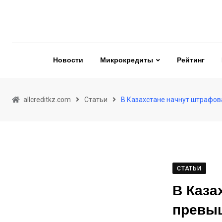
Skip
to
content
Новости
Микрокредиты
Рейтинг
allcreditkz.com
Статьи
В Казахстане начнут штрафова
СТАТЬИ
В Каза
превыш