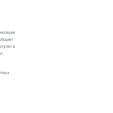
ообщает
ступят в
ет
атных