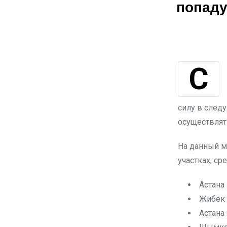
попаду
С декабря 2024 года в Казахстане будет внедрена система фиксации
силу в след
осуществлять
На данный м
участках, ср
Астана
Жибек 
Астана