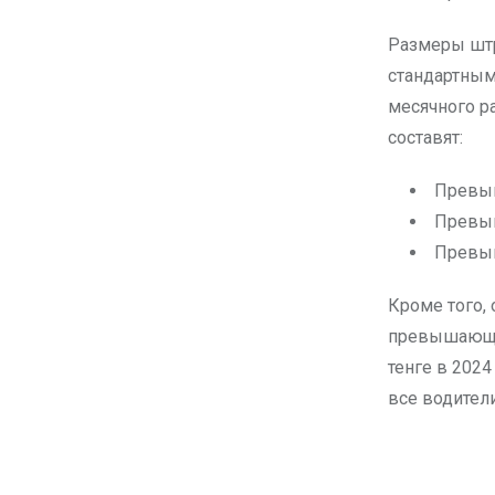
Размеры штр
стандартным
месячного ра
составят:
Превыш
Превыш
Превыш
Кроме того,
превышающих
тенге в 2024
все водител