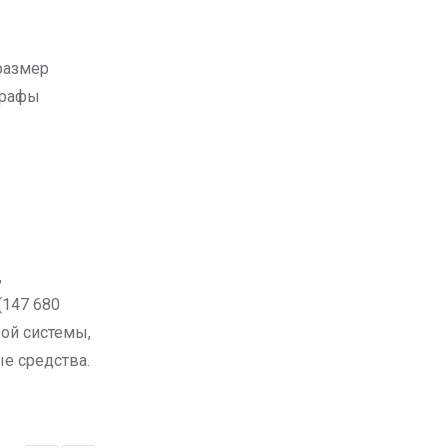
размер
трафы
,
(147 680
вой системы,
е средства.