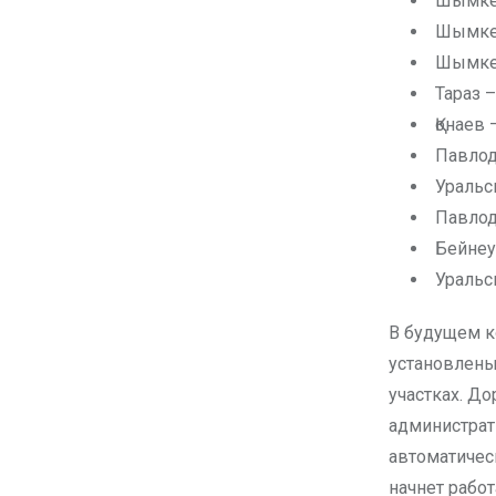
Шымке
Шымкен
Шымкен
Тараз 
Қонаев
Павлод
Уральс
Павлод
Бейнеу
Уральс
В будущем к
установлены
участках. Д
администрат
автоматичес
начнет работ